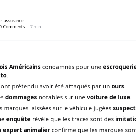
r-assurance
0 Comments
7 min
ois Américains
condamnés pour une
escroqueri
to
.
s ont prétendu avoir été attaqués par un
ours
.
es
dommages
notables sur une
voiture de luxe
.
s marques laissées sur le véhicule jugées
suspect
ne
enquête
révèle que les traces sont des
imitati
n
expert animalier
confirme que les marques sont