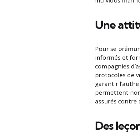
individus malin
Une attit
Pour se prémunir
informés et for
compagnies d’as
protocoles de v
garantir l’auth
permettent non
assurés contre 
Des leçon