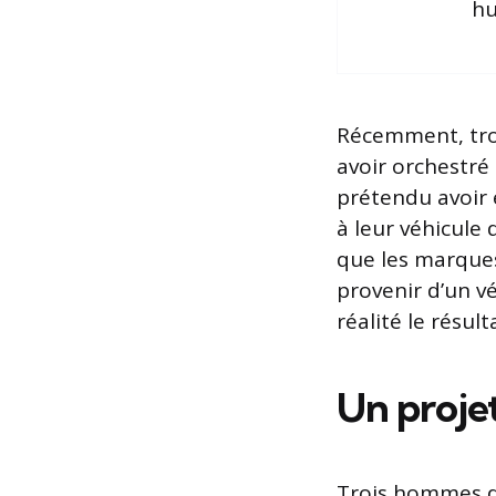
hu
Récemment, tro
avoir orchestr
prétendu avoir
à leur véhicule
que les marques
provenir d’un vé
réalité le résul
Un proje
Trois hommes de