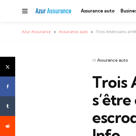
Menu
Assurance auto
Busine
Azur Assurance
Assurance auto
Trois Américains arrê
Categories
Posted
in
Assurance auto
in
Trois 
s’être
escroq
Info