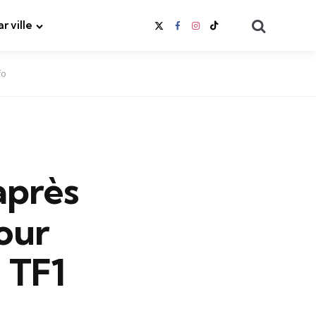
Search
ar ville
fo
après
our
 TF1