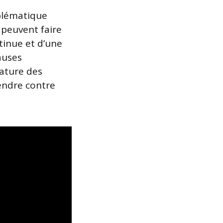
blématique
t peuvent faire
tinue et d’une
auses
nature des
endre contre