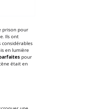
 prison pour
e. Ils ont
 considérables
is en lumière
parfaites
pour
cène était en
escroquer une