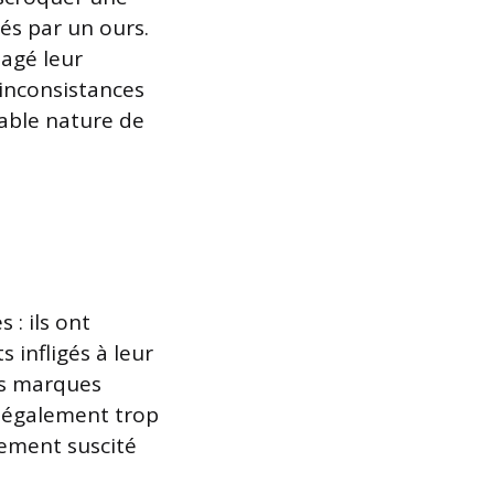
és par un ours.
agé leur
 inconsistances
table nature de
: ils ont
 infligés à leur
es marques
s également trop
ement suscité