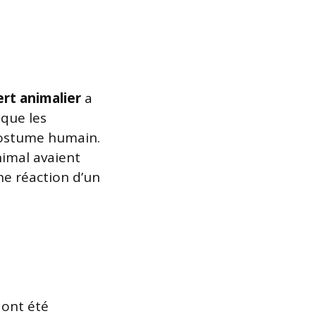
rt animalier
a
 que les
 costume humain.
nimal avaient
ne réaction d’un
 ont été