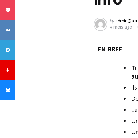
Posted
by
admin@azu
4 mois ago
by
EN BREF
Tr
au
Il
D
Le
U
U