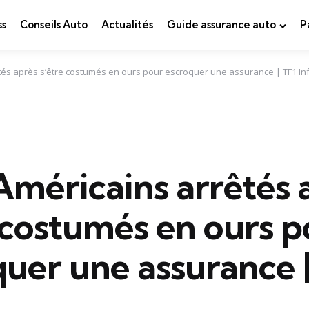
ss
Conseils Auto
Actualités
Guide assurance auto
P
tés après s’être costumés en ours pour escroquer une assurance | TF1 In
Américains arrêtés 
 costumés en ours p
uer une assurance |