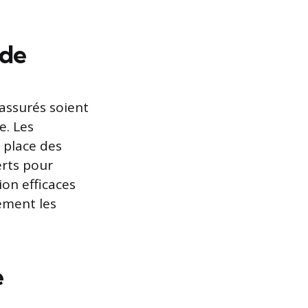
ude
 assurés soient
e. Les
 place des
erts pour
ion efficaces
ement les
e