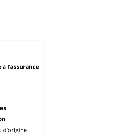
e
à l’
assurance
es
.
on
.
 d’origine