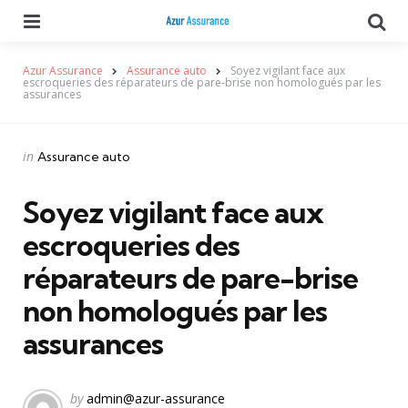
Menu
Se
Azur Assurance
Assurance auto
Soyez vigilant face aux
escroqueries des réparateurs de pare-brise non homologués par les
assurances
Categories
Posted
in
Assurance auto
in
Soyez vigilant face aux
escroqueries des
réparateurs de pare-brise
non homologués par les
assurances
Posted
by
admin@azur-assurance