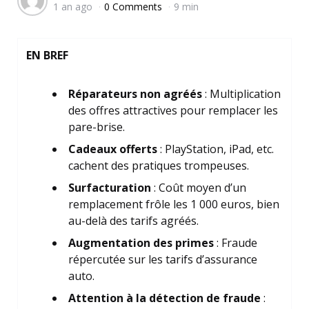
1 an ago
0 Comments
9 min
by
EN BREF
Réparateurs non agréés
: Multiplication
des offres attractives pour remplacer les
pare-brise.
Cadeaux offerts
: PlayStation, iPad, etc.
cachent des pratiques trompeuses.
Surfacturation
: Coût moyen d’un
remplacement frôle les 1 000 euros, bien
au-delà des tarifs agréés.
Augmentation des primes
: Fraude
répercutée sur les tarifs d’assurance
auto.
Attention à la détection de fraude
: