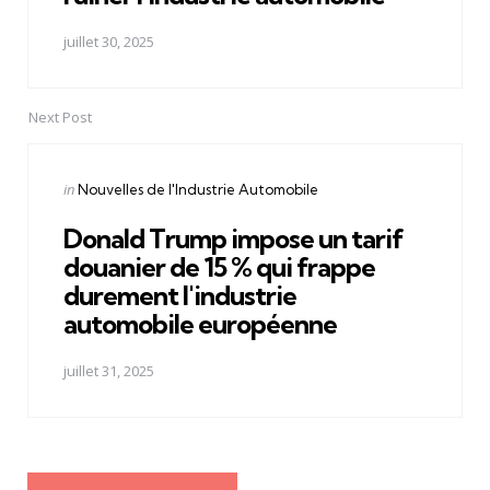
juillet 30, 2025
Next Post
Posted
in
Nouvelles de l'Industrie Automobile
in
Donald Trump impose un tarif
douanier de 15 % qui frappe
durement l'industrie
automobile européenne
juillet 31, 2025