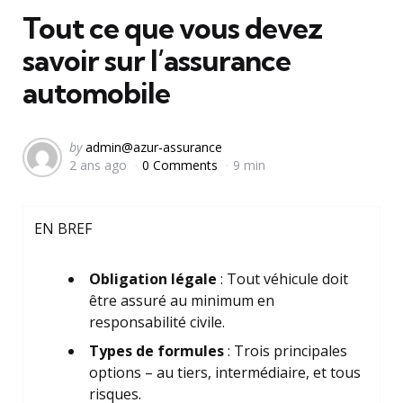
Tout ce que vous devez
savoir sur l’assurance
automobile
Posted
by
admin@azur-assurance
2 ans ago
0 Comments
9 min
by
EN BREF
Obligation légale
: Tout véhicule doit
être assuré au minimum en
responsabilité civile.
Types de formules
: Trois principales
options – au tiers, intermédiaire, et tous
risques.