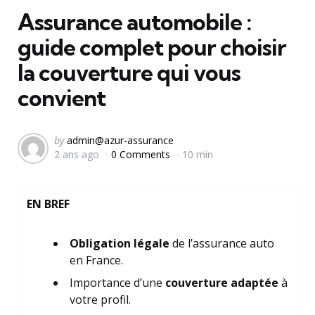
Assurance automobile :
guide complet pour choisir
la couverture qui vous
convient
Posted
by
admin@azur-assurance
2 ans ago
0 Comments
10 min
by
EN BREF
Obligation légale
de l’assurance auto
en France.
Importance d’une
couverture adaptée
à
votre profil.