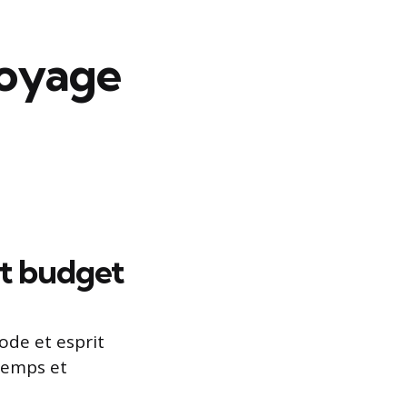
oyage
t budget
de et esprit
 temps et