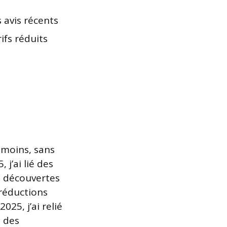
s avis récents
ifs réduits
 moins, sans
j’ai lié des
es découvertes
 réductions
25, j’ai relié
é des