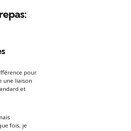
repas:
es
différence pour
e une liaison
tandard et
mais
ue fois, je