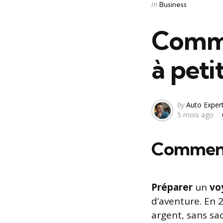
Categories
Posted
in
Business
in
Comme
à peti
Posted
by
Auto Exper
5 mois ago
by
Comment 
Préparer
un
vo
d’aventure. En 
argent, sans sa