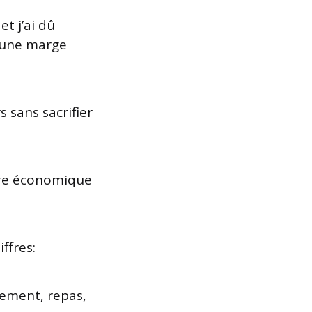
t j’ai dû
r une marge
 sans sacrifier
ture économique
ffres:
ement, repas,