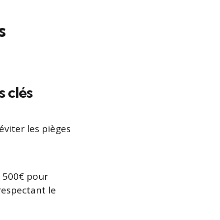
s
s clés
éviter les pièges
xé 500€ pour
respectant le