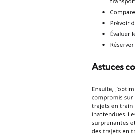
transport
Comparer
Prévoir 
Évaluer 
Réserver
Astuces co
Ensuite, j’opti
compromis sur l
trajets en train
inattendues. Le
surprenantes et 
des trajets en t