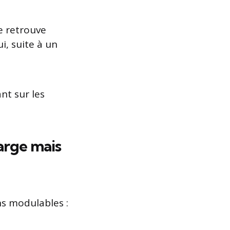
e retrouve
i, suite à un
nt sur les
large mais
ns modulables :