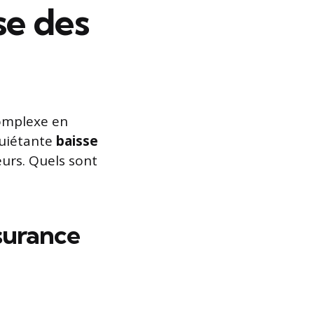
se des
omplexe en
quiétante
baisse
urs. Quels sont
surance