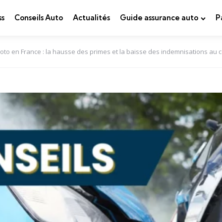
ss
Conseils Auto
Actualités
Guide assurance auto
P
oto en France : la hausse des primes et la baisse des indemnisations au