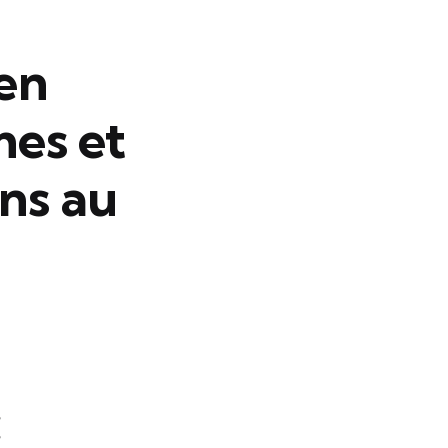
en
mes et
ons au
: