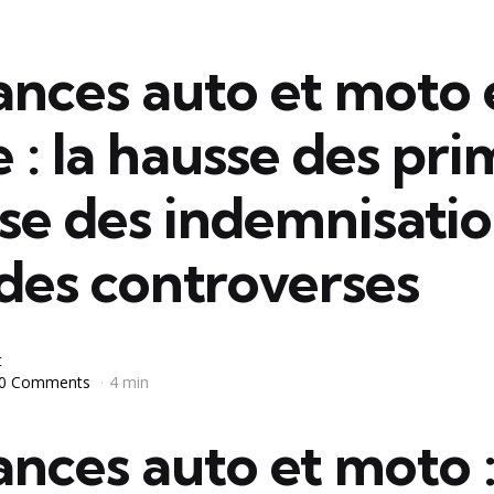
ances auto et moto 
 : la hausse des pri
sse des indemnisati
des controverses
t
0 Comments
4 min
nces auto et moto 