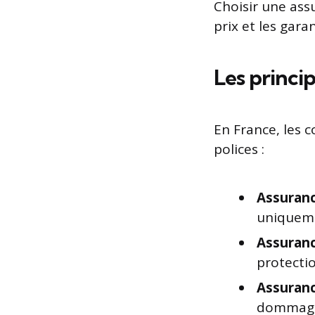
Choisir une ass
prix et les garan
Les princi
En France, les 
polices :
Assurance
uniqueme
Assuranc
protectio
Assuranc
dommages