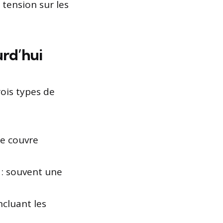
 tension sur les
urd’hui
ois types de
lle couvre
: souvent une
ncluant les