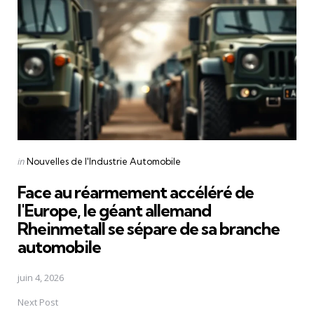
Posted
in
Nouvelles de l'Industrie Automobile
in
Face au réarmement accéléré de
l'Europe, le géant allemand
Rheinmetall se sépare de sa branche
automobile
juin 4, 2026
Next Post