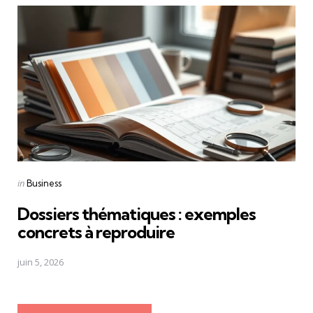
Posted
in
Business
in
Dossiers thématiques : exemples
concrets à reproduire
juin 5, 2026