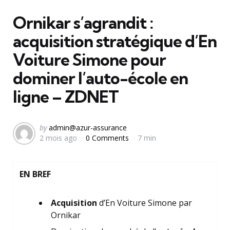
in
Ornikar s’agrandit :
acquisition stratégique d’En
Voiture Simone pour
dominer l’auto-école en
ligne – ZDNET
Posted
by
admin@azur-assurance
2 mois ago
0 Comments
7 min
by
EN BREF
Acquisition
d’En Voiture Simone par
Ornikar