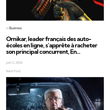
Posted
in
Business
in
Ornikar, leader français des auto-
écoles en ligne, s'apprête à racheter
son principal concurrent, En...
juin 2, 2026
Next Post