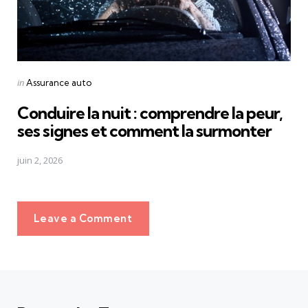
Posted
in
Assurance auto
in
Conduire la nuit : comprendre la peur,
ses signes et comment la surmonter
juin 2, 2026
Leave a Comment