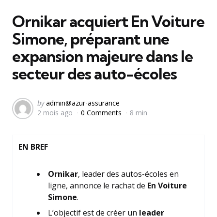
in
Ornikar acquiert En Voiture
Simone, préparant une
expansion majeure dans le
secteur des auto-écoles
Posted
by
admin@azur-assurance
2 mois ago
0 Comments
8 min
by
EN BREF
Ornikar
, leader des autos-écoles en
ligne, annonce le rachat de
En Voiture
Simone
.
L’objectif est de créer un
leader