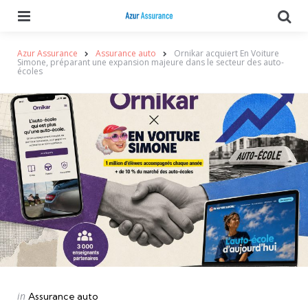
Menu
Se
Azur Assurance
Assurance auto
Ornikar acquiert En Voiture
Simone, préparant une expansion majeure dans le secteur des auto-
écoles
Categories
Posted
in
Assurance auto