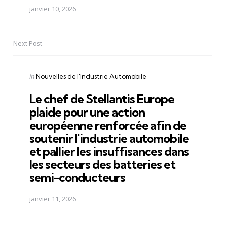
janvier 10, 2026
Next Post
Posted
in
Nouvelles de l'Industrie Automobile
in
Le chef de Stellantis Europe
plaide pour une action
européenne renforcée afin de
soutenir l'industrie automobile
et pallier les insuffisances dans
les secteurs des batteries et
semi-conducteurs
janvier 11, 2026