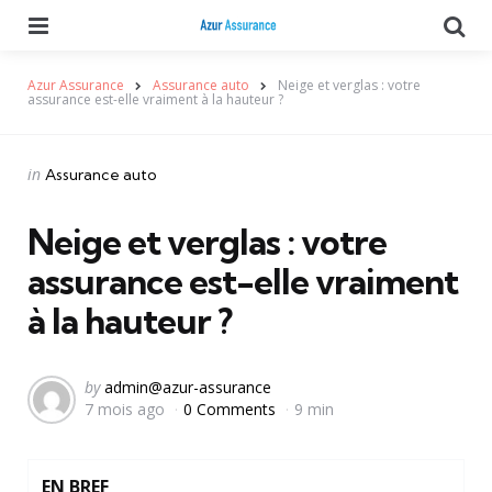
Menu
Se
Azur Assurance
Assurance auto
Neige et verglas : votre
assurance est-elle vraiment à la hauteur ?
Categories
Posted
in
Assurance auto
in
Neige et verglas : votre
assurance est-elle vraiment
à la hauteur ?
Posted
by
admin@azur-assurance
7 mois ago
0 Comments
9 min
by
EN BREF