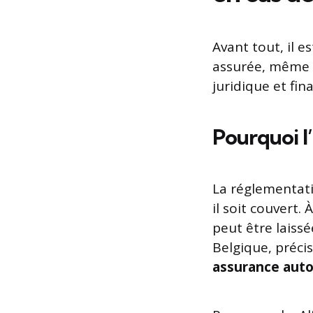
Avant tout, il e
assurée, même si
juridique et fin
Pourquoi l
La réglementati
il soit couvert. 
peut être laiss
Belgique, préci
assurance aut