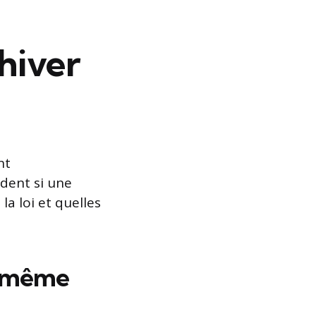
 hiver
nt
ndent si une
la loi et quelles
e même