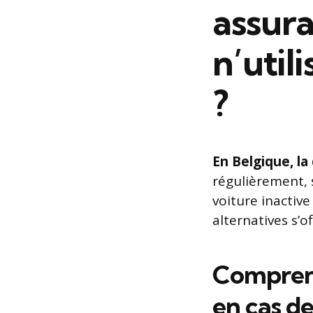
assura
n’util
?
En Belgique, l
régulièrement, 
voiture inactive
alternatives s’
Comprend
en cas de