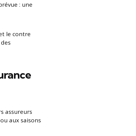
prévue : une
t le contre
l des
surance
rs assureurs
ou aux saisons