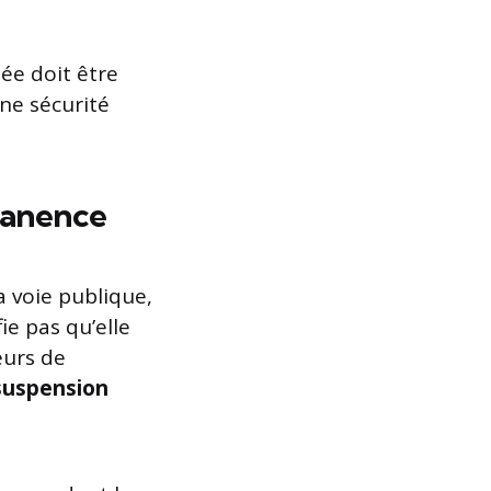
lée doit être
une sécurité
rmanence
a voie publique,
fie pas qu’elle
eurs de
suspension