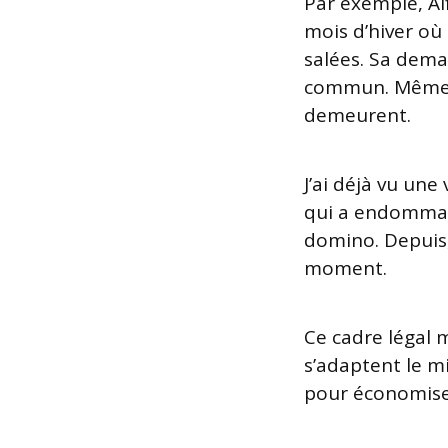
Par exemple, Al
mois d’hiver où 
salées. Sa dema
commun. Même sa
demeurent.
J’ai déjà vu un
qui a endommagé
domino. Depuis,
moment.
Ce cadre légal 
s’adaptent le m
pour économise