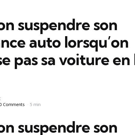
on suspendre son
nce auto lorsqu’on
ise pas sa voiture en
t
0 Comments
5 min
on suspendre son