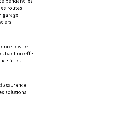
ce pendant les
des routes
n garage
ciers
r un sinistre
enchant un effet
nce à tout
 d’assurance
es solutions