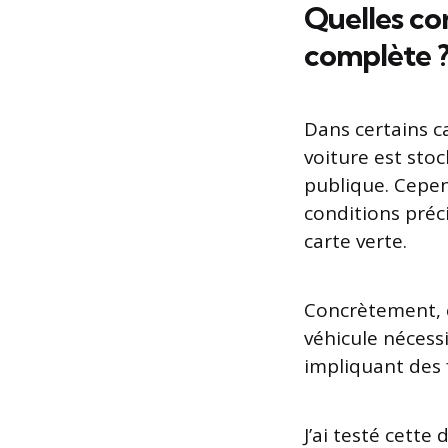
Quelles co
complète 
Dans certains c
voiture est stoc
publique. Cepend
conditions préc
carte verte.
Concrètement, c
véhicule nécess
impliquant des 
J’ai testé cette