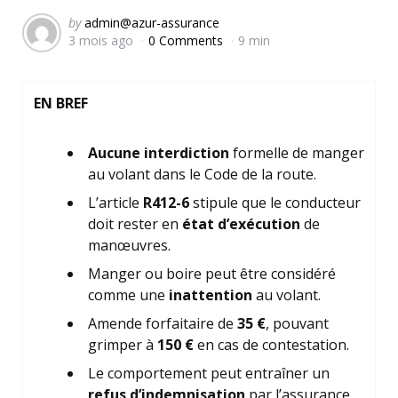
Posted
by
admin@azur-assurance
3 mois ago
0 Comments
9 min
by
EN BREF
Aucune interdiction
formelle de manger
au volant dans le Code de la route.
L’article
R412-6
stipule que le conducteur
doit rester en
état d’exécution
de
manœuvres.
Manger ou boire peut être considéré
comme une
inattention
au volant.
Amende forfaitaire de
35 €
, pouvant
grimper à
150 €
en cas de contestation.
Le comportement peut entraîner un
refus d’indemnisation
par l’assurance