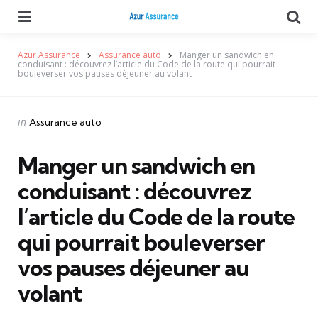
Menu
Se
Azur Assurance
Assurance auto
Manger un sandwich en
conduisant : découvrez l’article du Code de la route qui pourrait
bouleverser vos pauses déjeuner au volant
Categories
Posted
in
Assurance auto
in
Manger un sandwich en
conduisant : découvrez
l’article du Code de la route
qui pourrait bouleverser
vos pauses déjeuner au
volant