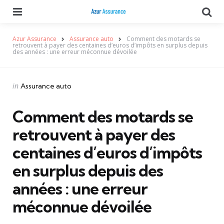
Menu
Se
Azur Assurance
Assurance auto
Comment des motards se
retrouvent à payer des centaines d’euros d’impôts en surplus depuis
des années : une erreur méconnue dévoilée
Categories
Posted
in
Assurance auto
in
Comment des motards se
retrouvent à payer des
centaines d’euros d’impôts
en surplus depuis des
années : une erreur
méconnue dévoilée