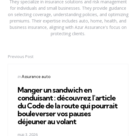
They specialize in insurance solutions and risk management
for individuals and small businesses. They provide guidance
on selecting coverage, understanding policies, and optimizing
premiums. Their expertise includes auto, home, health, and
business insurance, aligning with Azur Assurance's focus on
protecting clients.
Previous Post
Post
navigation
Posted
in
Assurance auto
in
Manger un sandwich en
conduisant : découvrez l'article
du Code de la route qui pourrait
bouleverser vos pauses
déjeuner au volant
mai 3, 2026