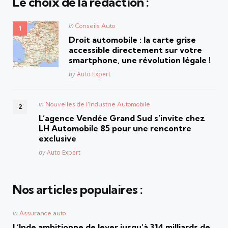
Le choix de la rédaction :
Posted
in
Conseils Auto
in
Droit automobile : la carte grise
accessible directement sur votre
smartphone, une révolution légale !
Posted
by
Auto Expert
Posted
in
Nouvelles de l'Industrie Automobile
in
L’agence Vendée Grand Sud s’invite chez
LH Automobile 85 pour une rencontre
exclusive
Posted
by
Auto Expert
Nos articles populaires :
Posted
in
Assurance auto
in
L’Inde ambitionne de lever jusqu’à 314 milliards de