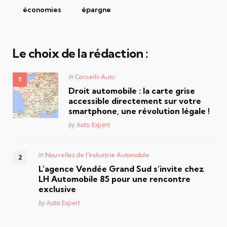
économies
épargne
Le choix de la rédaction :
Posted
in
Conseils Auto
in
Droit automobile : la carte grise
accessible directement sur votre
smartphone, une révolution légale !
Posted
by
Auto Expert
Posted
in
Nouvelles de l'Industrie Automobile
in
L’agence Vendée Grand Sud s’invite chez
LH Automobile 85 pour une rencontre
exclusive
Posted
by
Auto Expert