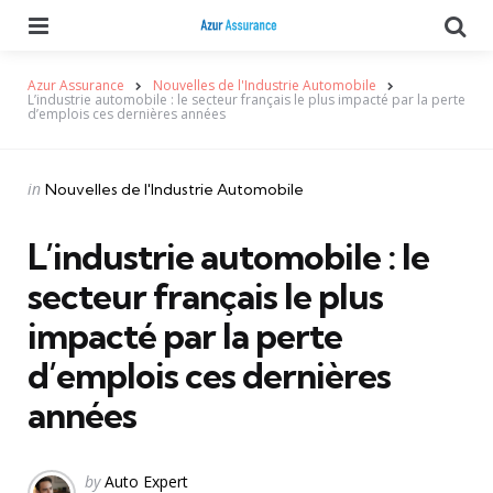
Menu
Se
Azur Assurance
Nouvelles de l'Industrie Automobile
L’industrie automobile : le secteur français le plus impacté par la perte
d’emplois ces dernières années
Categories
Posted
in
Nouvelles de l'Industrie Automobile
in
L’industrie automobile : le
secteur français le plus
impacté par la perte
d’emplois ces dernières
années
Posted
by
Auto Expert