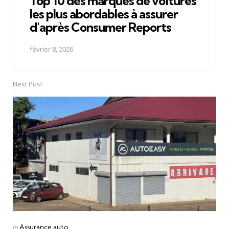
Top 10 des marques de voitures
les plus abordables à assurer
d'après Consumer Reports
février 8, 2026
Next Post
Posted
in
Assurance auto