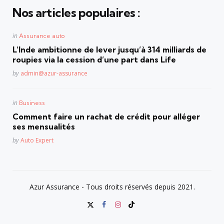
Nos articles populaires :
Posted
in
Assurance auto
in
L’Inde ambitionne de lever jusqu’à 314 milliards de
roupies via la cession d’une part dans Life
Posted
by
admin@azur-assurance
Posted
in
Business
in
Comment faire un rachat de crédit pour alléger
ses mensualités
Posted
by
Auto Expert
Azur Assurance - Tous droits réservés depuis 2021.