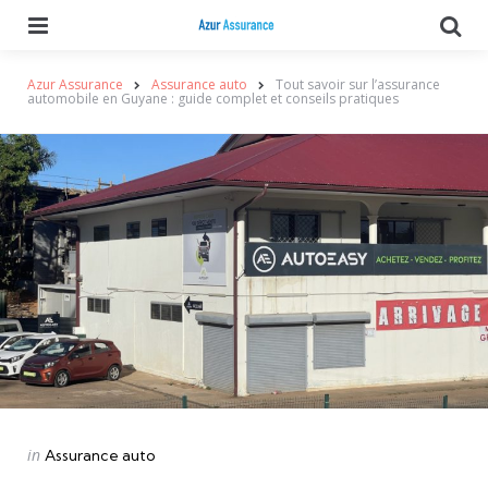
Menu
Se
Azur Assurance
Assurance auto
Tout savoir sur l’assurance
automobile en Guyane : guide complet et conseils pratiques
Categories
Posted
in
Assurance auto
in