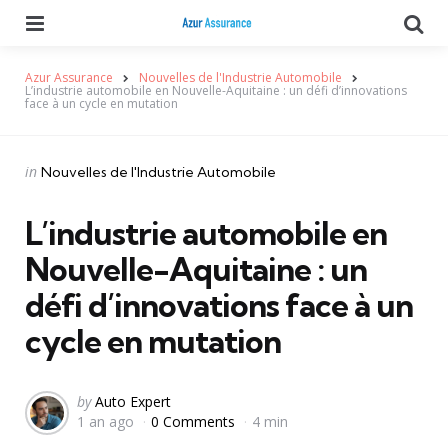
Menu
Se
Azur Assurance
Nouvelles de l'Industrie Automobile
L’industrie automobile en Nouvelle-Aquitaine : un défi d’innovations
face à un cycle en mutation
Categories
Posted
in
Nouvelles de l'Industrie Automobile
in
L’industrie automobile en
Nouvelle-Aquitaine : un
défi d’innovations face à un
cycle en mutation
Posted
by
Auto Expert
1 an ago
0 Comments
4 min
by