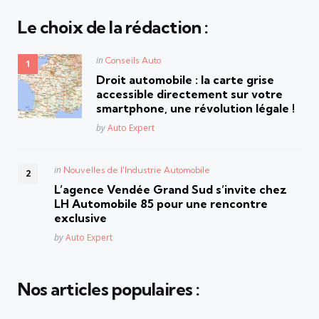
Le choix de la rédaction :
Posted
in
Conseils Auto
in
Droit automobile : la carte grise
accessible directement sur votre
smartphone, une révolution légale !
Posted
by
Auto Expert
Posted
in
Nouvelles de l'Industrie Automobile
in
L’agence Vendée Grand Sud s’invite chez
LH Automobile 85 pour une rencontre
exclusive
Posted
by
Auto Expert
Nos articles populaires :