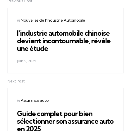
Previous Post
Post
navigation
Posted
in
Nouvelles de l'Industrie Automobile
in
l'industrie automobile chinoise
devient incontournable, révèle
une étude
juin 9, 2025
Next Post
Posted
in
Assurance auto
in
Guide complet pour bien
sélectionner son assurance auto
en 2025