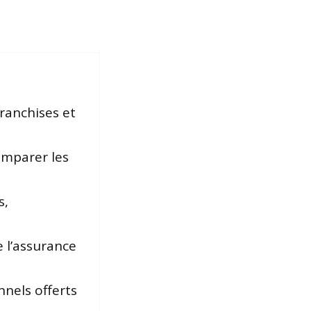
franchises et
comparer les
s,
e l’assurance
onnels offerts