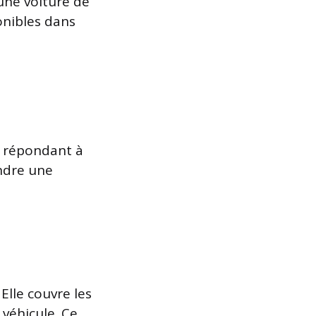
une voiture de
nibles dans
 répondant à
endre une
Elle couvre les
véhicule. Ce