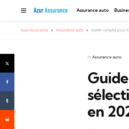
Menu
Assurance auto
Busine
Azur Assurance
Assurance auto
Guide complet pour b
Categories
Posted
in
Assurance auto
in
Guide
sélect
en 20