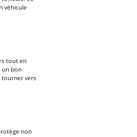
n véhicule
rs tout en
e un bon
 tourner vers
 protège non