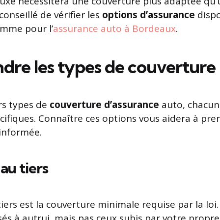
luxe nécessitera une couverture plus adaptée qu’
 conseillé de vérifier les
options d’assurance
dispo
omme pour l’
assurance auto à Bordeaux
.
re les types de couverture
urs types de
couverture d’assurance
auto, chacun
cifiques. Connaître ces options vous aidera à pr
informée.
au tiers
iers est la couverture minimale requise par la loi. 
 à autrui, mais pas ceux subis par votre propre 