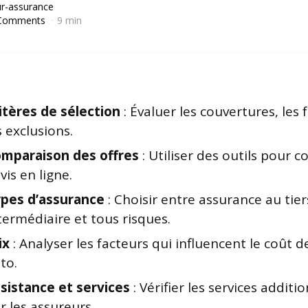
r-assurance
Comments
9 min
itères de sélection
: Évaluer les couvertures, les 
s exclusions.
mparaison des offres
: Utiliser des outils pour 
vis en ligne.
pes d’assurance
: Choisir entre assurance au tier
termédiaire et tous risques.
ix
: Analyser les facteurs qui influencent le coût d
to.
sistance et services
: Vérifier les services additi
r les assureurs.