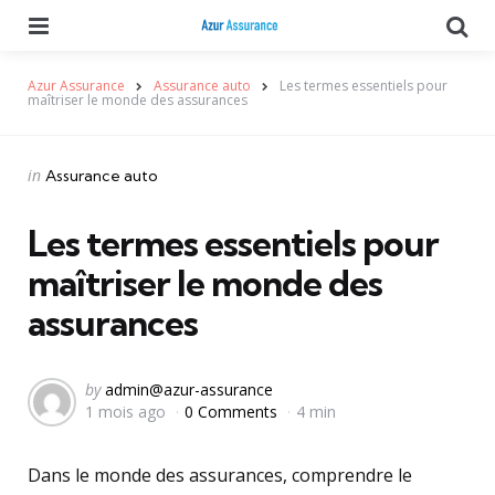
Menu
Se
Azur Assurance
Assurance auto
Les termes essentiels pour
maîtriser le monde des assurances
Categories
Posted
in
Assurance auto
in
Les termes essentiels pour
maîtriser le monde des
assurances
Posted
by
admin@azur-assurance
1 mois ago
0 Comments
4 min
by
Dans le monde des assurances, comprendre le