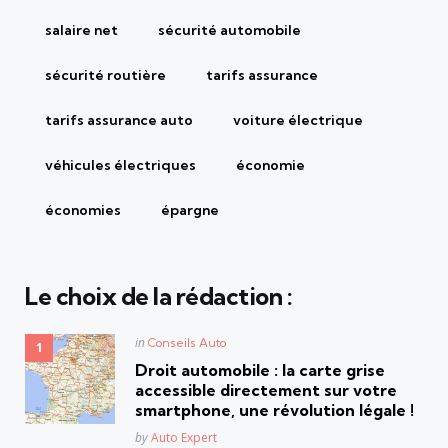
salaire net
sécurité automobile
sécurité routière
tarifs assurance
tarifs assurance auto
voiture électrique
véhicules électriques
économie
économies
épargne
Le choix de la rédaction :
Posted
in
Conseils Auto
in
Droit automobile : la carte grise
accessible directement sur votre
smartphone, une révolution légale !
Posted
by
Auto Expert