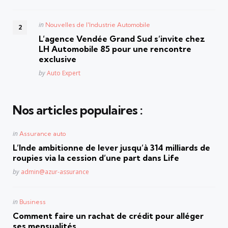
Posted
in
Nouvelles de l'Industrie Automobile
in
L’agence Vendée Grand Sud s’invite chez
LH Automobile 85 pour une rencontre
exclusive
Posted
by
Auto Expert
Nos articles populaires :
Posted
in
Assurance auto
in
L’Inde ambitionne de lever jusqu’à 314 milliards de
roupies via la cession d’une part dans Life
Posted
by
admin@azur-assurance
Posted
in
Business
in
Comment faire un rachat de crédit pour alléger
ses mensualités