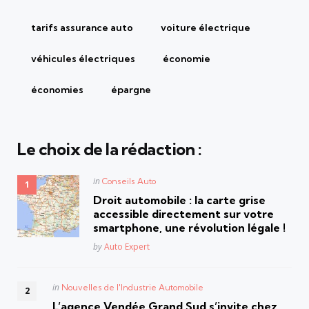
tarifs assurance auto
voiture électrique
véhicules électriques
économie
économies
épargne
Le choix de la rédaction :
Posted
in
Conseils Auto
in
Droit automobile : la carte grise
accessible directement sur votre
smartphone, une révolution légale !
Posted
by
Auto Expert
Posted
in
Nouvelles de l'Industrie Automobile
in
L’agence Vendée Grand Sud s’invite chez