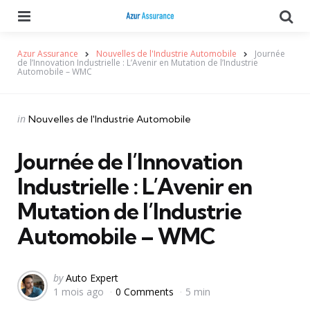
Menu
Se
Azur Assurance
Nouvelles de l'Industrie Automobile
Journée
de l’Innovation Industrielle : L’Avenir en Mutation de l’Industrie
Automobile – WMC
Categories
Posted
in
Nouvelles de l'Industrie Automobile
in
Journée de l’Innovation
Industrielle : L’Avenir en
Mutation de l’Industrie
Automobile – WMC
Posted
by
Auto Expert
1 mois ago
0 Comments
5 min
by