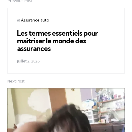
Previous Post
Post
navigation
Posted
in
Assurance auto
in
Les termes essentiels pour
maîtriser le monde des
assurances
juillet 2, 2026
Next Post