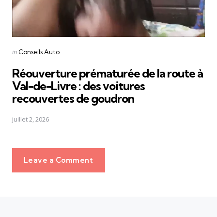
Posted
in
Conseils Auto
in
Réouverture prématurée de la route à
Val-de-Livre : des voitures
recouvertes de goudron
juillet 2, 2026
Leave a Comment