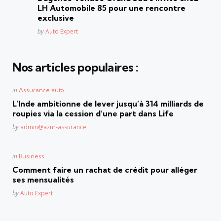
LH Automobile 85 pour une rencontre
exclusive
Posted
by
Auto Expert
Nos articles populaires :
Posted
in
Assurance auto
in
L’Inde ambitionne de lever jusqu’à 314 milliards de
roupies via la cession d’une part dans Life
Posted
by
admin@azur-assurance
Posted
in
Business
in
Comment faire un rachat de crédit pour alléger
ses mensualités
Posted
by
Auto Expert