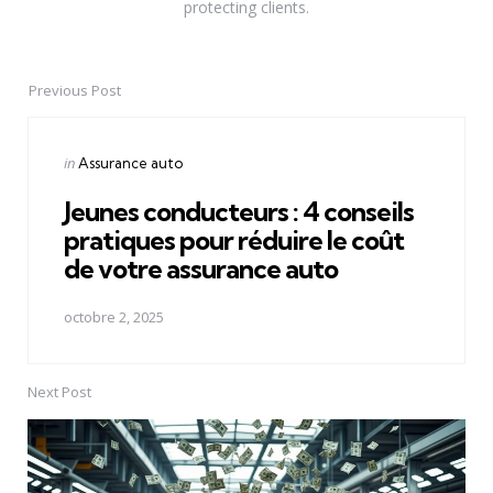
protecting clients.
Previous Post
Post
navigation
Posted
in
Assurance auto
in
Jeunes conducteurs : 4 conseils
pratiques pour réduire le coût
de votre assurance auto
octobre 2, 2025
Next Post