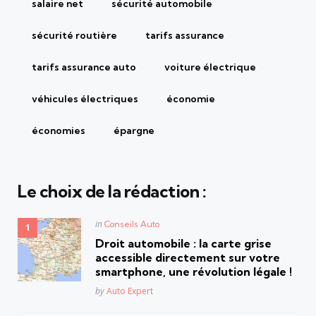
salaire net
sécurité automobile
sécurité routière
tarifs assurance
tarifs assurance auto
voiture électrique
véhicules électriques
économie
économies
épargne
Le choix de la rédaction :
Posted
in
Conseils Auto
in
Droit automobile : la carte grise
accessible directement sur votre
smartphone, une révolution légale !
Posted
by
Auto Expert