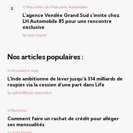
Posted
in
Nouvelles de l'Industrie Automobile
in
L’agence Vendée Grand Sud s’invite chez
LH Automobile 85 pour une rencontre
exclusive
Posted
by
Auto Expert
Nos articles populaires :
Posted
in
Assurance auto
in
L’Inde ambitionne de lever jusqu’à 314 milliards de
roupies via la cession d’une part dans Life
Posted
by
admin@azur-assurance
Posted
in
Business
in
Comment faire un rachat de crédit pour alléger
ses mensualités
Posted
by
Auto Expert