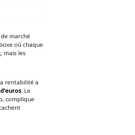
s de marché
e boxe où chaque
, mais les
 rentabilité a
 d’euros
. Le
p, complique
 cachent