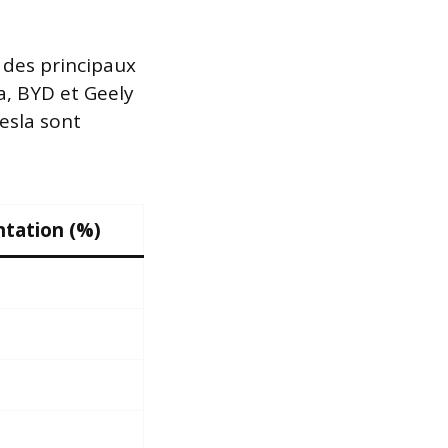
 des principaux
a, BYD et Geely
Tesla sont
tation (%)