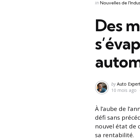
Categories
Posted
in
Nouvelles de l'Indu
in
Des mi
s’évap
autom
Posted
by
Auto Exper
10 mois ago
by
À l’aube de l’a
défi sans précéd
nouvel état de c
sa rentabilité.