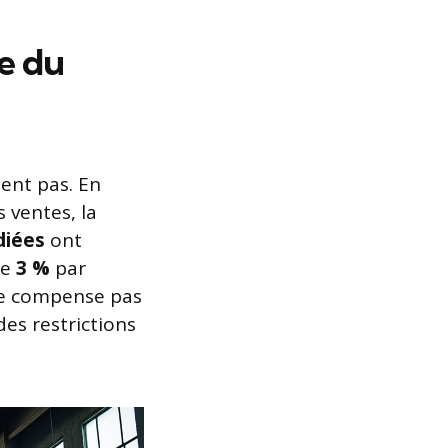
e du
tent pas. En
 ventes, la
diées
ont
de
3 %
par
ne compense pas
des restrictions