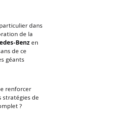
particulier dans
oration de la
edes-Benz
en
isans de ce
es géants
se renforcer
s stratégies de
omplet ?