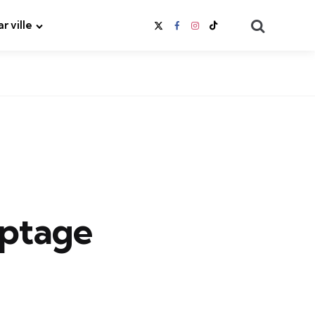
Search
ar ville
yptage