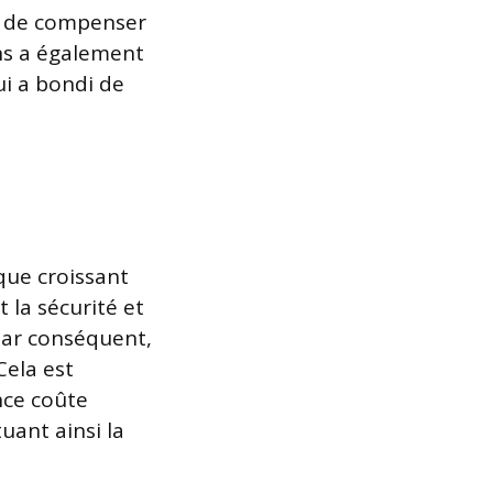
in de compenser
ons a également
ui a bondi de
que croissant
 la sécurité et
Par conséquent,
Cela est
nce coûte
uant ainsi la