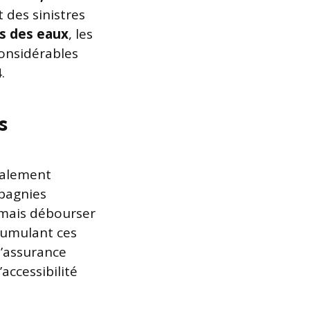
 des sinistres
s des eaux
, les
considérables
.
s
galement
mpagnies
ormais débourser
cumulant ces
d’assurance
accessibilité