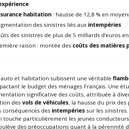
expérience
surance habitation
: hausse de 12,8 % en moye
gmentation des sinistres liés aux
intempéries
ûts des sinistres de plus de 5 milliards d’euros e
emière raison : montée des
coûts des matières 
auto et habitation subissent une véritable
flamb
pactant le budget des ménages Français. Une ét
ntation significative des coûts, attribuée à diver
tion des
vols de véhicules
, la hausse du prix des
es conséquences des
intempéries
sur les sinistres.
touche particulièrement les jeunes conducteurs 
soulève des préoccupations quant à la pérennité d