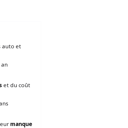
s auto et
 an
s
et du coût
 ans
leur
manque