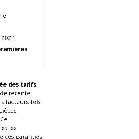
nne
n 2024
premières
ée des tarifs
ude récente
s facteurs tels
 pièces
 Ce
et les
e ces garanties