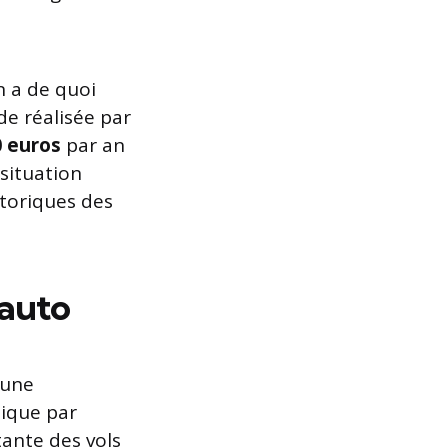
n a de quoi
de réalisée par
0 euros
par an
situation
storiques des
 auto
 une
lique par
ante des vols