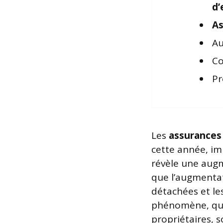
d’
As
Au
Co
Pr
Les
assurances
cette année, im
révèle une augme
que l’augmenta
détachées et l
phénomène, qui 
propriétaires, 