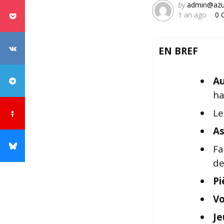
Posted
by
admin@azu
1 an ago
0 
by
EN BREF
Au
ha
L
As
Fa
d
Pi
Vo
Je