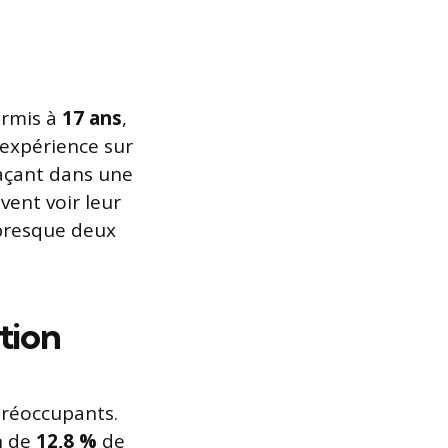
ermis à
17 ans
,
’expérience sur
laçant dans une
vent voir leur
 presque deux
tion
préoccupants.
n de
12,8 %
de