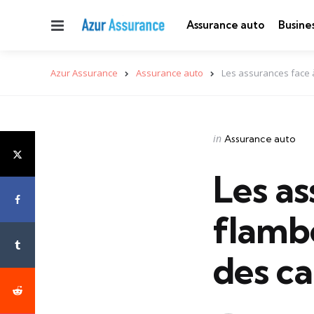
Menu
Assurance auto
Busine
Azur Assurance
Assurance auto
Les assurances face 
Categories
Posted
in
Assurance auto
in
Les as
flambé
des c