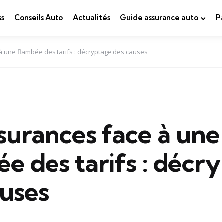
ss
Conseils Auto
Actualités
Guide assurance auto
P
à une flambée des tarifs : décryptage des causes
surances face à une
e des tarifs : décr
auses