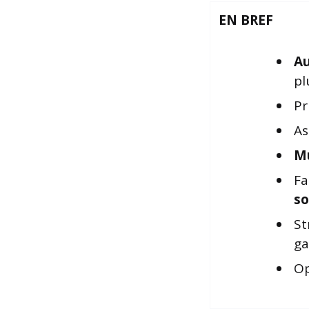
EN BREF
Au
pl
Pr
As
Mu
Fa
so
St
ga
Op