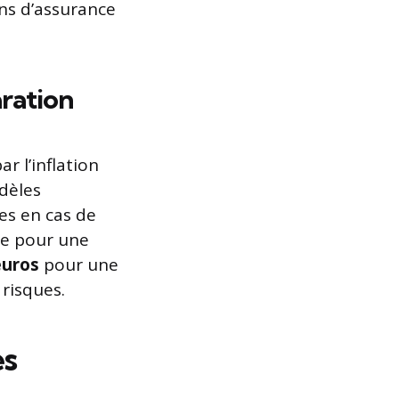
ns d’assurance
aration
r l’inflation
dèles
res en cas de
ne pour une
euros
pour une
risques.
es