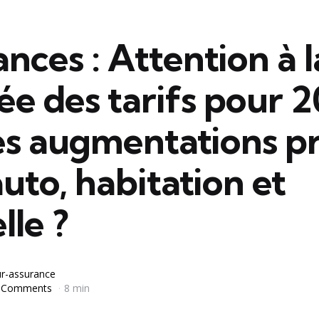
nces : Attention à l
e des tarifs pour 2
es augmentations pr
uto, habitation et
le ?
r-assurance
 Comments
8 min