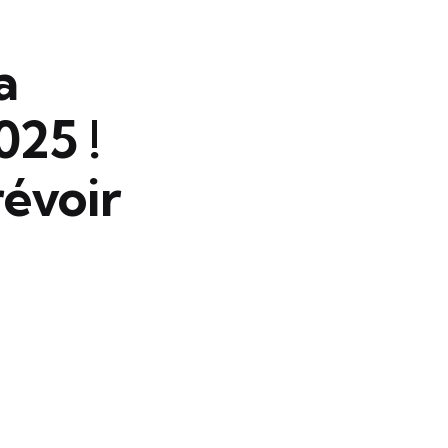
a
025 !
évoir