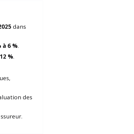
2025
dans
 à 6 %
.
 12 %
.
ues,
aluation des
assureur.