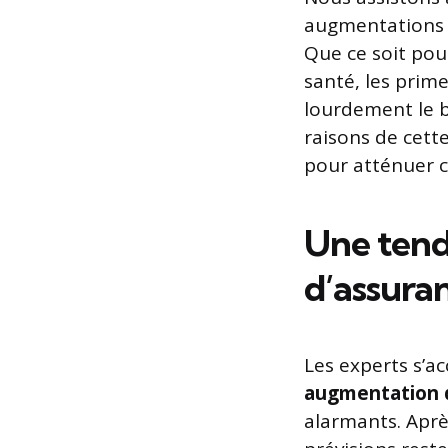
augmentations d
Que ce soit pou
santé, les prim
lourdement le b
raisons de cette
pour atténuer c
Une tend
d’assura
Les experts s’a
augmentation 
alarmants. Aprè