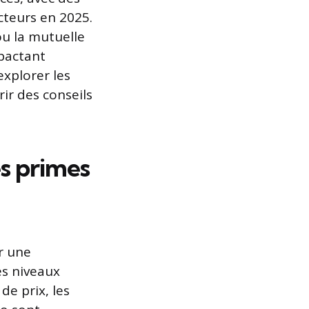
cteurs en 2025.
ou la mutuelle
mpactant
explorer les
rir des conseils
s primes
r une
es niveaux
e prix, les