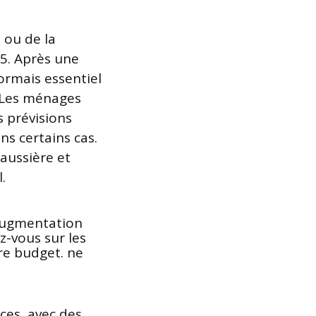
n ou de la
25. Après une
ormais essentiel
. Les ménages
s prévisions
s certains cas.
aussière et
.
ces, avec des