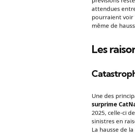
prévisions reste
attendues entr
pourraient voir
même de hausse
Les raiso
Catastroph
Une des princip
surprime CatN
2025, celle-ci d
sinistres en ra
La hausse de la