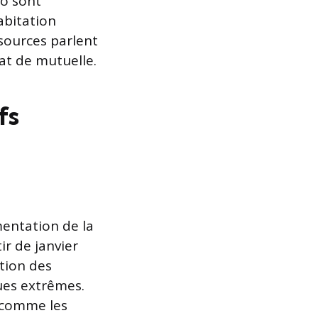
to sont
abitation
 sources parlent
at de mutuelle.
fs
mentation de la
tir de janvier
ation des
ues extrêmes.
s comme les