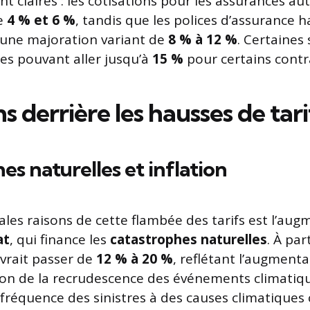
nt claires : les cotisations pour les assurances au
e
4 % et 6 %
, tandis que les polices d’assurance h
 une majoration variant de
8 % à 12 %
. Certaines
s pouvant aller jusqu’à
15 %
pour certains contr
ns derrière les hausses de tari
es naturelles et inflation
ales raisons de cette flambée des tarifs est l’aug
at
, qui finance les
catastrophes naturelles
. À par
evrait passer de
12 % à 20 %
, reflétant l’augment
ison de la recrudescence des événements climatiq
 fréquence des sinistres à des causes climatique