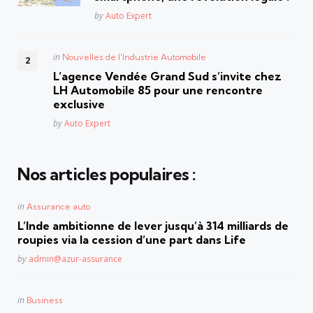
Posted
by
Auto Expert
Posted
in
Nouvelles de l'Industrie Automobile
in
L’agence Vendée Grand Sud s’invite chez
LH Automobile 85 pour une rencontre
exclusive
Posted
by
Auto Expert
Nos articles populaires :
Posted
in
Assurance auto
in
L’Inde ambitionne de lever jusqu’à 314 milliards de
roupies via la cession d’une part dans Life
Posted
by
admin@azur-assurance
Posted
in
Business
in