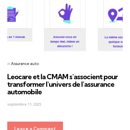
Posted
in
Assurance auto
in
Leocare et la CMAM s'associent pour
transformer l'univers de l'assurance
automobile
septembre 11, 2025
Leave a Comment