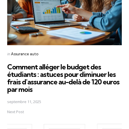
Posted
in
Assurance auto
in
Comment alléger le budget des
étudiants : astuces pour diminuer les
frais d'assurance au-delà de 120 euros
par mois
septembre 11, 2025
Next Post