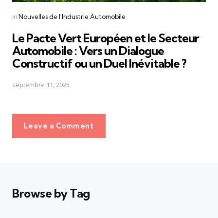
Posted
in
Nouvelles de l'Industrie Automobile
in
Le Pacte Vert Européen et le Secteur
Automobile : Vers un Dialogue
Constructif ou un Duel Inévitable ?
septembre 11, 2025
Leave a Comment
Browse by Tag