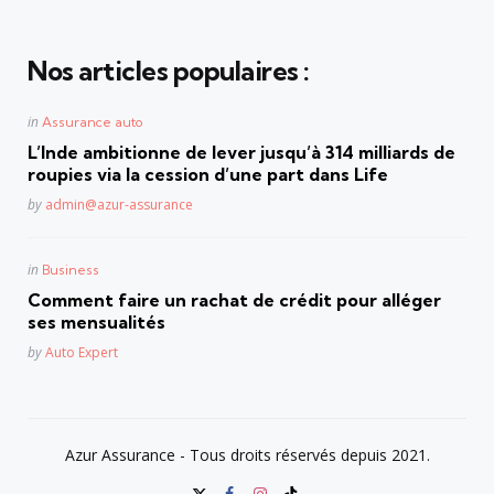
Nos articles populaires :
Posted
in
Assurance auto
in
L’Inde ambitionne de lever jusqu’à 314 milliards de
roupies via la cession d’une part dans Life
Posted
by
admin@azur-assurance
Posted
in
Business
in
Comment faire un rachat de crédit pour alléger
ses mensualités
Posted
by
Auto Expert
Azur Assurance - Tous droits réservés depuis 2021.