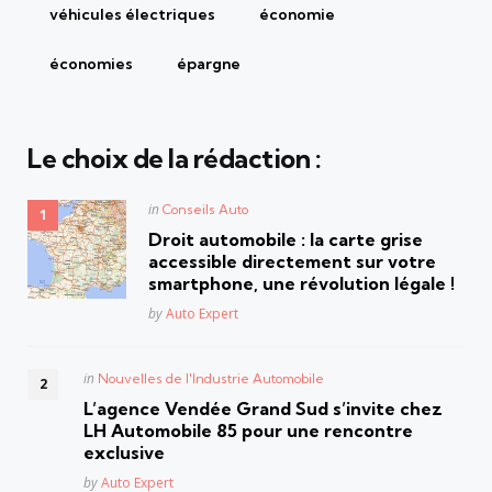
véhicules électriques
économie
économies
épargne
Le choix de la rédaction :
Posted
in
Conseils Auto
in
Droit automobile : la carte grise
accessible directement sur votre
smartphone, une révolution légale !
Posted
by
Auto Expert
Posted
in
Nouvelles de l'Industrie Automobile
in
L’agence Vendée Grand Sud s’invite chez
LH Automobile 85 pour une rencontre
exclusive
Posted
by
Auto Expert