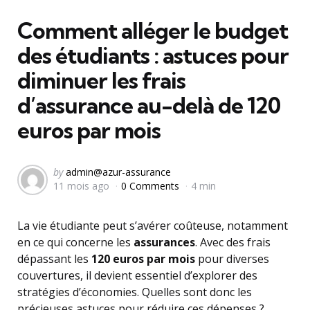
in
Comment alléger le budget
des étudiants : astuces pour
diminuer les frais
d’assurance au-delà de 120
euros par mois
Posted
by
admin@azur-assurance
11 mois ago
0 Comments
4 min
by
La vie étudiante peut s’avérer coûteuse, notamment
en ce qui concerne les
assurances
. Avec des frais
dépassant les
120 euros par mois
pour diverses
couvertures, il devient essentiel d’explorer des
stratégies d’économies. Quelles sont donc les
précieuses astuces pour réduire ces dépenses ?