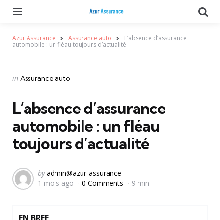
Menu
Se
Azur Assurance
Assurance auto
L’absence d’assurance
automobile : un fléau toujours d’actualité
Categories
Posted
in
Assurance auto
in
L’absence d’assurance
automobile : un fléau
toujours d’actualité
Posted
by
admin@azur-assurance
1 mois ago
0 Comments
9 min
by
EN BREF