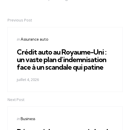
Previous Post
Post
navigation
Posted
in
Assurance auto
in
Crédit auto au Royaume-Uni :
un vaste plan d'indemnisation
face à un scandale qui patine
juillet 4, 2026
Next Post
Posted
in
Business
in