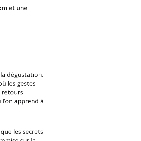
nom et une
la dégustation.
où les gestes
t retours
 l’on apprend à
ique les secrets
remise sur la