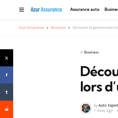
Menu
Assurance auto
Busine
Azur Assurance
Business
Découvrir la gastronomie lo
Categories
Posted
in
Business
in
Découv
lors d
Posted
by
Auto Exper
1 mois ago
by