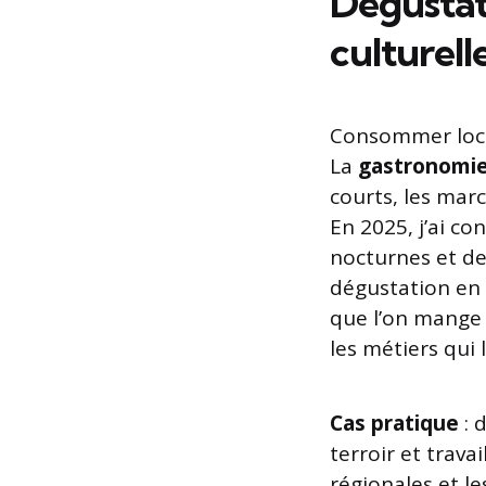
Dégustat
culturell
Consommer local
La
gastronomie
courts, les mar
En 2025, j’ai co
nocturnes et de
dégustation en 
que l’on mange e
les métiers qui l
Cas pratique
: 
terroir et trava
régionales et le