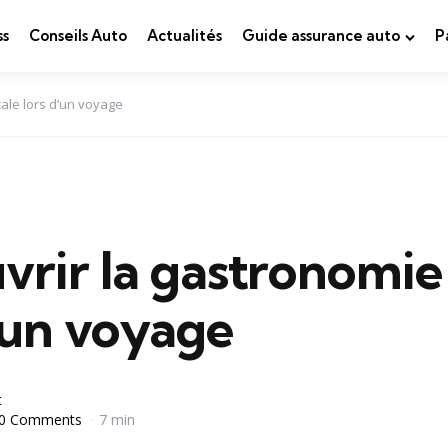
ss
Conseils Auto
Actualités
Guide assurance auto
P
cale lors d’un voyage
rir la gastronomie 
’un voyage
t
0 Comments
7 min