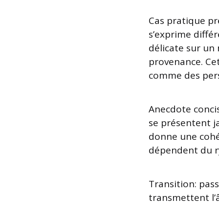
Cas pratique pr
s’exprime diffé
délicate sur un
provenance. Cet
comme des pers
Anecdote concis
se présentent j
donne une cohér
dépendent du ry
Transition: pass
transmettent l’