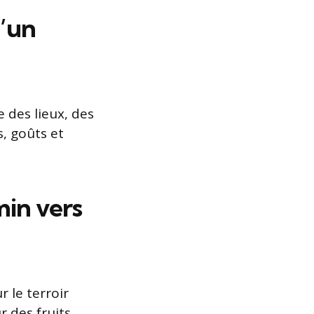
d’un
e des lieux, des
s, goûts et
min vers
r le terroir
 des fruits,