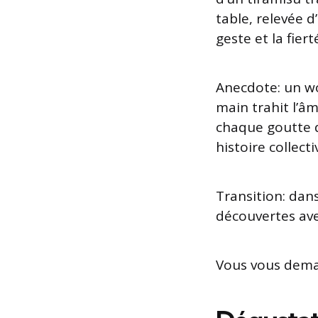
table, relevée d
geste et la fiert
Anecdote: un wo
main trahit l’â
chaque goutte d
histoire collect
Transition: dan
découvertes av
Vous vous dema