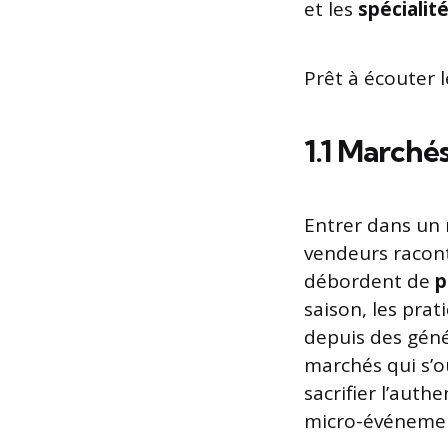
et les
spécialit
Prêt à écouter l
1.1 Marchés
Entrer dans un 
vendeurs racont
débordent de
p
saison, les prat
depuis des géné
marchés qui s’o
sacrifier l’authe
micro-événemen