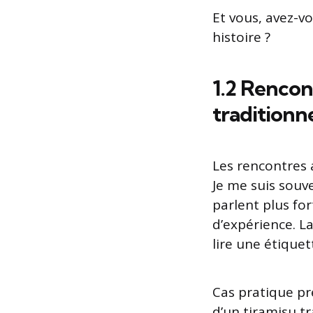
Et vous, avez-v
histoire ?
1.2 Rencont
traditionne
Les rencontres 
Je me suis souv
parlent plus for
d’expérience. L
lire une étique
Cas pratique pr
d’un tiramisu tr