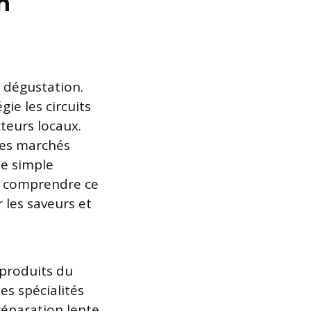
n
 dégustation.
gie les circuits
teurs locaux.
 des marchés
ne simple
de comprendre ce
 les saveurs et
 produits du
les spécialités
préparation lente