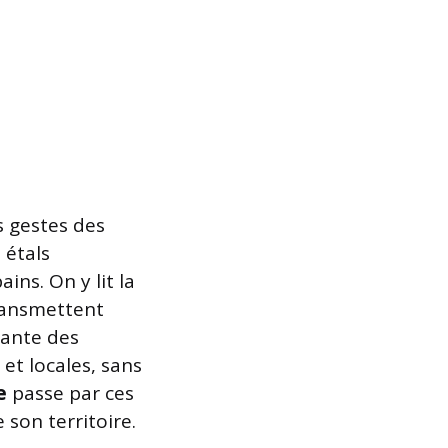
s gestes des
 étals
ins. On y lit la
transmettent
nante des
et locales, sans
e
passe par ces
son territoire.