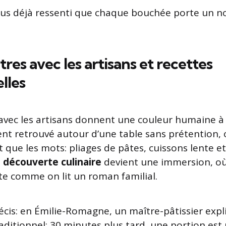
ous déjà ressenti que chaque bouchée porte un 
res avec les artisans et recettes
lles
avec les artisans donnent une couleur humaine à 
ent retrouvé autour d’une table sans prétention, 
t que les mots: pliages de pâtes, cuissons lente e
a
découverte culinaire
devient une immersion, où
tte comme on lit un roman familial.
écis: en Émilie-Romagne, un maître-pâtissier expl
aditionnel; 30 minutes plus tard, une portion est 