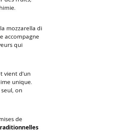
himie.
la mozzarella di
ôtie accompagne
veurs qui
 vient d’un
ésime unique.
 seul, on
smises de
raditionnelles