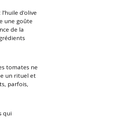
’huile d’olive
te une goûte
nce de la
grédients
ses tomates ne
e un rituel et
s, parfois,
s qui