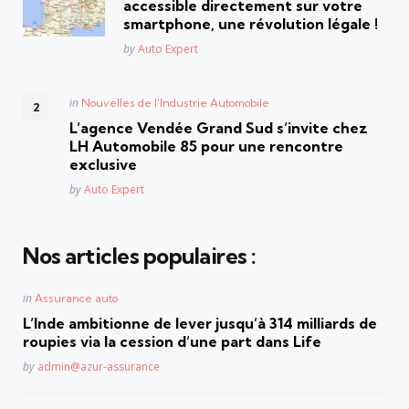
accessible directement sur votre
smartphone, une révolution légale !
Posted
by
Auto Expert
Posted
in
Nouvelles de l'Industrie Automobile
in
L’agence Vendée Grand Sud s’invite chez
LH Automobile 85 pour une rencontre
exclusive
Posted
by
Auto Expert
Nos articles populaires :
Posted
in
Assurance auto
in
L’Inde ambitionne de lever jusqu’à 314 milliards de
roupies via la cession d’une part dans Life
Posted
by
admin@azur-assurance