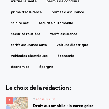
mutuelle santé
permis de conduire
prime d'assurance
primes d'assurance
salaire net
sécurité automobile
sécurité routière
tarifs assurance
tarifs assurance auto
voiture électrique
véhicules électriques
économie
économies
épargne
Le choix de la rédaction :
Posted
in
Conseils Auto
in
Droit automobile : la carte grise