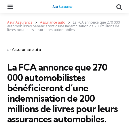
Menu
Se
Azur Assurance
Assurance auto
La FCA annonce que 270 000
automobilistes bénéficieront d’une indemnisation de 200 millions de
livres pour leurs assurances automobiles.
Categories
Posted
in
Assurance auto
in
La FCA annonce que 270
000 automobilistes
bénéficieront d’une
indemnisation de 200
millions de livres pour leurs
assurances automobiles.