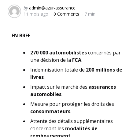
Posted
by
admin@azur-assurance
11 mois ago
0 Comments
7 min
by
EN BREF
270 000 automobilistes
concernés par
une décision de la
FCA
.
Indemnisation totale de
200 millions de
livres
.
Impact sur le marché des
assurances
automobiles
.
Mesure pour protéger les droits des
consommateurs
.
Attente des détails supplémentaires
concernant les
modalités de
remboursement
.