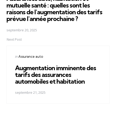
mutuelle santé : quelles sont les
raisons de l'augmentation des tarifs
prévue l'année prochaine ?
septembre 20, 2025
Next Post
Posted
in
Assurance auto
in
Augmentation imminente des
tarifs des assurances
automobiles et habitation
septembre 21, 2025