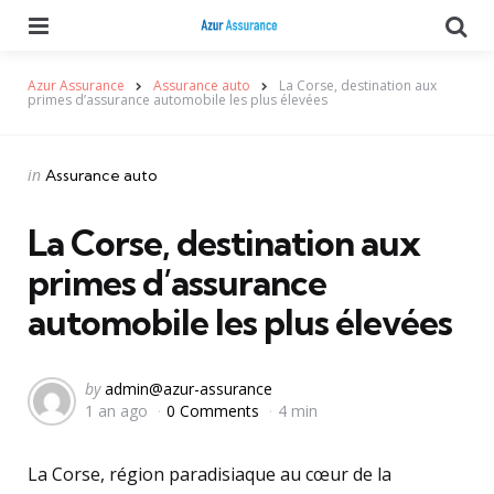
Menu
Se
Azur Assurance
Assurance auto
La Corse, destination aux
primes d’assurance automobile les plus élevées
Categories
Posted
in
Assurance auto
in
La Corse, destination aux
primes d’assurance
automobile les plus élevées
Posted
by
admin@azur-assurance
1 an ago
0 Comments
4 min
by
La Corse, région paradisiaque au cœur de la