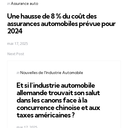
Posted
in
Assurance auto
in
Une hausse de 8 % du coût des
assurances automobiles prévue pour
2024
mai 17, 2025
Next Post
Posted
in
Nouvelles de l'Industrie Automobile
in
Et si l'industrie automobile
allemande trouvait son salut
dans les canons face à la
concurrence chinoise et aux
taxes américaines ?
mai 17, 2025