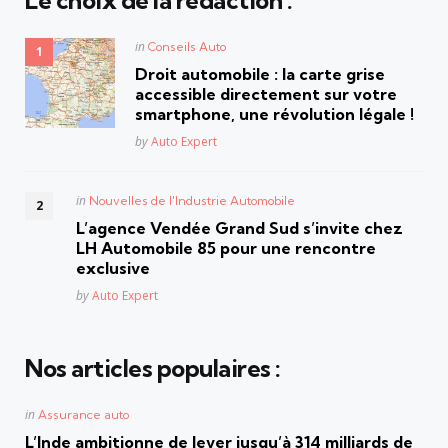
Le choix de la rédaction :
Posted
in
Conseils Auto
in
Droit automobile : la carte grise
accessible directement sur votre
smartphone, une révolution légale !
Posted
by
Auto Expert
Posted
in
Nouvelles de l'Industrie Automobile
in
L’agence Vendée Grand Sud s’invite chez
LH Automobile 85 pour une rencontre
exclusive
Posted
by
Auto Expert
Nos articles populaires :
Posted
in
Assurance auto
in
L’Inde ambitionne de lever jusqu’à 314 milliards de