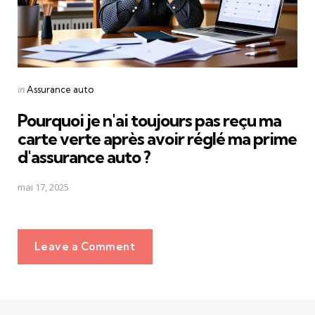
Posted
in
Assurance auto
in
Pourquoi je n'ai toujours pas reçu ma
carte verte après avoir réglé ma prime
d'assurance auto ?
mai 17, 2025
Leave a Comment