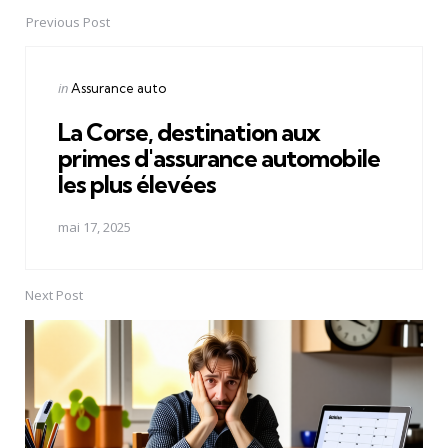
Previous Post
Post
navigation
Posted
in
Assurance auto
in
La Corse, destination aux
primes d'assurance automobile
les plus élevées
mai 17, 2025
Next Post