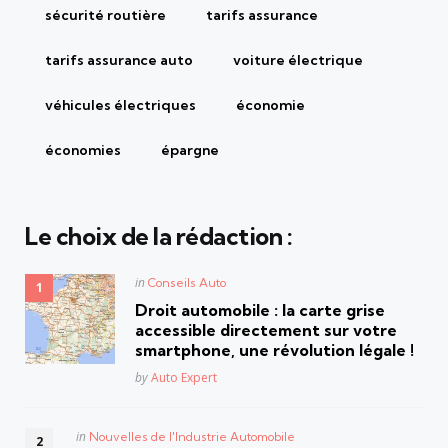
sécurité routière
tarifs assurance
tarifs assurance auto
voiture électrique
véhicules électriques
économie
économies
épargne
Le choix de la rédaction :
Posted
in
Conseils Auto
in
Droit automobile : la carte grise
accessible directement sur votre
smartphone, une révolution légale !
Posted
by
Auto Expert
Posted
in
Nouvelles de l'Industrie Automobile