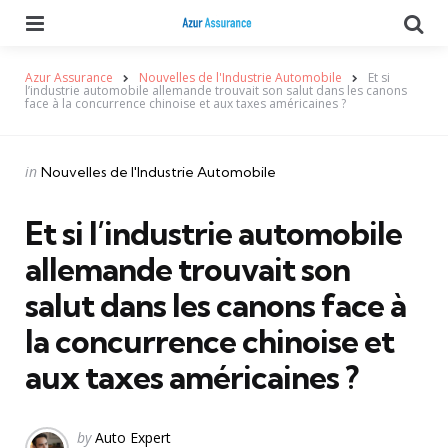
Menu
Se
Azur Assurance
Nouvelles de l'Industrie Automobile
Et si
l’industrie automobile allemande trouvait son salut dans les canons
face à la concurrence chinoise et aux taxes américaines ?
Categories
Posted
in
Nouvelles de l'Industrie Automobile
in
Et si l’industrie automobile
allemande trouvait son
salut dans les canons face à
la concurrence chinoise et
aux taxes américaines ?
Posted
by
Auto Expert