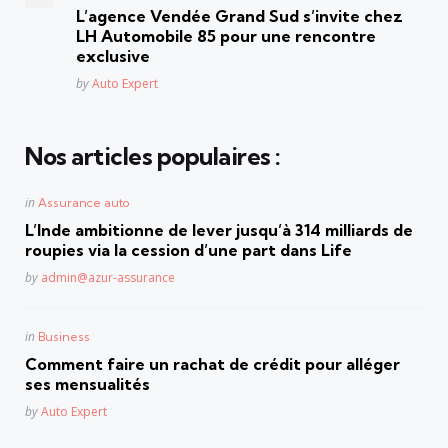
in
L’agence Vendée Grand Sud s’invite chez
LH Automobile 85 pour une rencontre
exclusive
Posted
by
Auto Expert
Nos articles populaires :
Posted
in
Assurance auto
in
L’Inde ambitionne de lever jusqu’à 314 milliards de
roupies via la cession d’une part dans Life
Posted
by
admin@azur-assurance
Posted
in
Business
in
Comment faire un rachat de crédit pour alléger
ses mensualités
Posted
by
Auto Expert