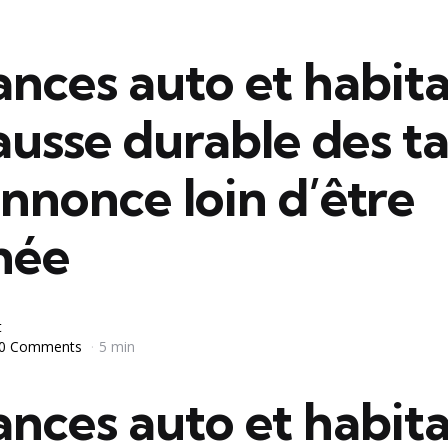
nces auto et habita
usse durable des ta
annonce loin d’être
née
t
0 Comments
5 min
nces auto et habita