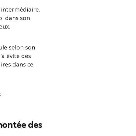
 intermédiaire.
ol dans son
eux.
le selon son
’a évité des
aires dans ce
t
 montée des