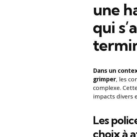
une ha
qui s’
termi
Dans un context
grimper
, les c
complexe. Cette
impacts divers 
Les polic
choix à a