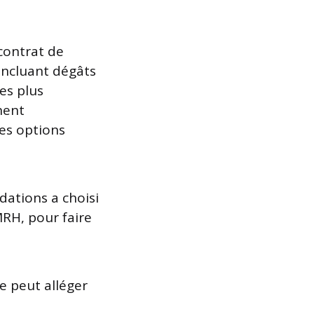
contrat de
 incluant dégâts
res plus
nent
es options
dations a choisi
MRH, pour faire
e peut alléger