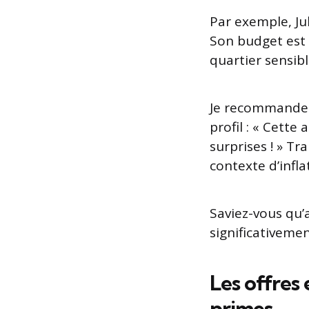
Par exemple, Ju
Son budget est 
quartier sensib
Je recommande 
profil : « Cett
surprises ! » Tr
contexte d’infla
Saviez-vous qu’
significativemen
Les offres
primes