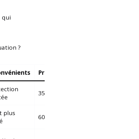
 qui
uation ?
onvénients
Prix moyen
tection
350 € / an
tée
t plus
600 € / an
é