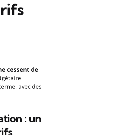
rifs
 ne cessent de
dgétaire
 terme, avec des
ation : un
ifs