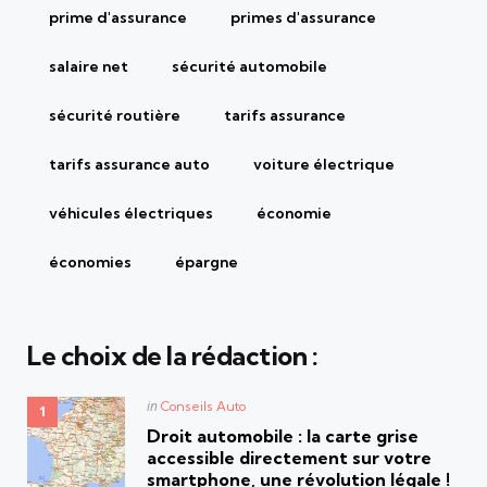
prime d'assurance
primes d'assurance
salaire net
sécurité automobile
sécurité routière
tarifs assurance
tarifs assurance auto
voiture électrique
véhicules électriques
économie
économies
épargne
Le choix de la rédaction :
Posted
in
Conseils Auto
in
Droit automobile : la carte grise
accessible directement sur votre
smartphone, une révolution légale !