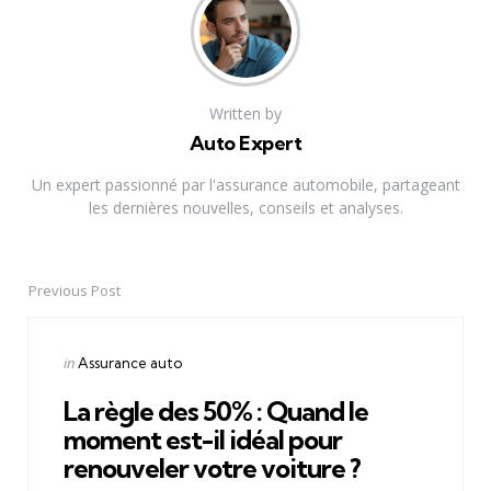
Written by
Auto Expert
Un expert passionné par l'assurance automobile, partageant
les dernières nouvelles, conseils et analyses.
Previous Post
Post
navigation
Posted
in
Assurance auto
in
La règle des 50% : Quand le
moment est-il idéal pour
renouveler votre voiture ?