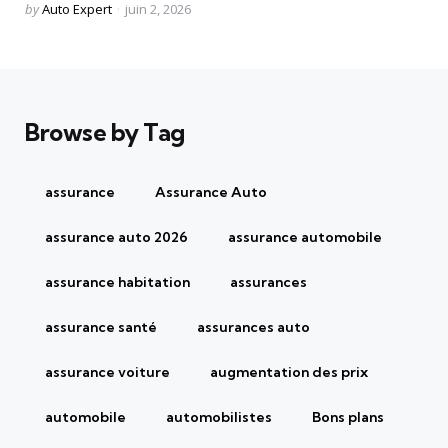
Posted
by
Auto Expert
juin 2, 2026
by
Browse by Tag
assurance
Assurance Auto
assurance auto 2026
assurance automobile
assurance habitation
assurances
assurance santé
assurances auto
assurance voiture
augmentation des prix
automobile
automobilistes
Bons plans