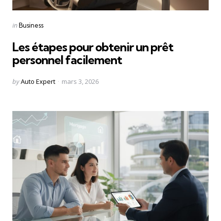
Categories
Posted
in
Business
in
Les étapes pour obtenir un prêt
personnel facilement
Posted
by
Auto Expert
mars 3, 2026
by