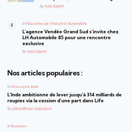
Posted
by
Auto Expert
Posted
in
Nouvelles de l'Industrie Automobile
in
L’agence Vendée Grand Sud s’invite chez
LH Automobile 85 pour une rencontre
exclusive
Posted
by
Auto Expert
Nos articles populaires :
Posted
in
Assurance auto
in
L’Inde ambitionne de lever jusqu’à 314 milliards de
roupies via la cession d’une part dans Life
Posted
by
admin@azur-assurance
Posted
in
Business
in