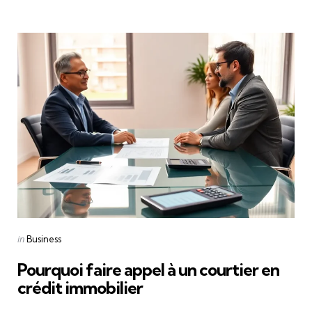
Categories
Posted
in
Business
in
Pourquoi faire appel à un courtier en
crédit immobilier