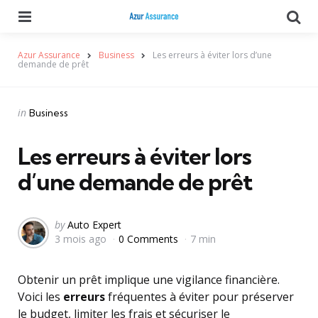
Menu
Se
Azur Assurance
Business
Les erreurs à éviter lors d’une
demande de prêt
Categories
Posted
in
Business
in
Les erreurs à éviter lors
d’une demande de prêt
Posted
by
Auto Expert
3 mois ago
0 Comments
7 min
by
Obtenir un prêt implique une vigilance financière.
Voici les
erreurs
fréquentes à éviter pour préserver
le budget, limiter les frais et sécuriser le