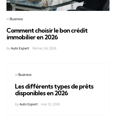
Categories
Posted
in
Business
in
Comment choisir le bon crédit
immobilier en 2026
Posted
by
Auto Expert
février 24, 2026
by
Categories
Posted
in
Business
in
Les différents types de prêts
disponibles en 2026
Posted
by
Auto Expert
mai 12, 2026
by