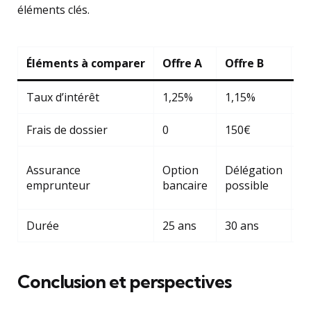
éléments clés.
Éléments à comparer
Offre A
Offre B
O
Taux d’intérêt
1,25%
1,15%
1
Frais de dossier
0
150€
2
Fo
Assurance
Option
Délégation
in
emprunteur
bancaire
possible
ga
Durée
25 ans
30 ans
2
Conclusion et perspectives