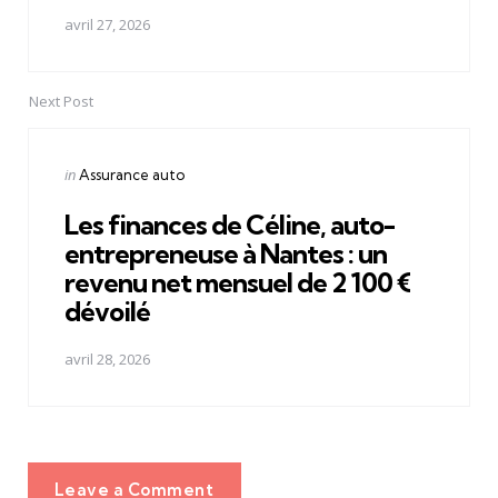
avril 27, 2026
Next Post
Posted
in
Assurance auto
in
Les finances de Céline, auto-
entrepreneuse à Nantes : un
revenu net mensuel de 2 100 €
dévoilé
avril 28, 2026
Leave a Comment