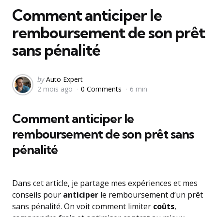
Comment anticiper le
remboursement de son prêt
sans pénalité
Posted
by
Auto Expert
2 mois ago
0 Comments
6 min
by
Comment anticiper le
remboursement de son prêt sans
pénalité
Dans cet article, je partage mes expériences et mes
conseils pour
anticiper
le remboursement d’un prêt
sans pénalité. On voit comment limiter
coûts
,