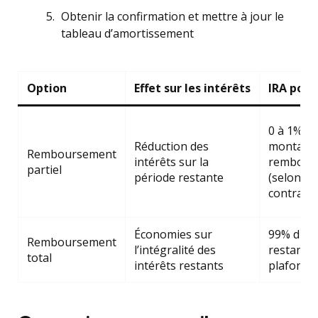
Obtenir la confirmation et mettre à jour le
tableau d’amortissement
Option
Effet sur les intérêts
IRA pote
0 à 1% d
Réduction des
montant
Remboursement
intérêts sur la
rembour
partiel
période restante
(selon le
contrat)
Économies sur
99% du ca
Remboursement
l’intégralité des
restant 
total
intérêts restants
plafonné