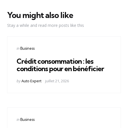
You might also like
Stay a while and read more posts like this
Categories
Posted
in
Business
in
Crédit consommation : les
conditions pour en bénéficier
Posted
by
Auto Expert
juillet 21, 2026
by
Categories
Posted
in
Business
in