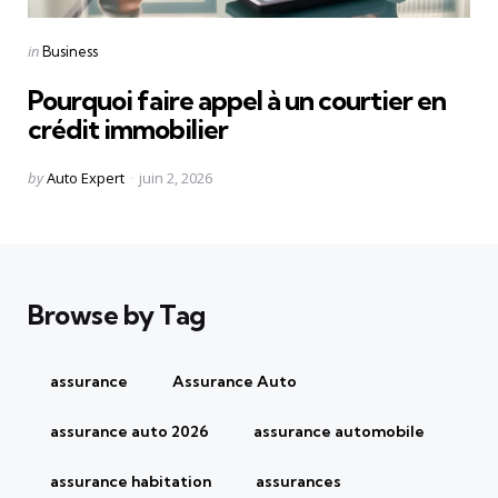
Categories
Posted
in
Business
in
Pourquoi faire appel à un courtier en
crédit immobilier
Posted
by
Auto Expert
juin 2, 2026
by
Browse by Tag
assurance
Assurance Auto
assurance auto 2026
assurance automobile
assurance habitation
assurances