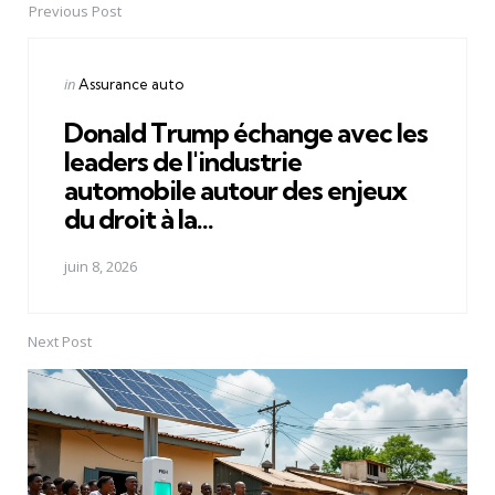
Previous Post
Post
navigation
Posted
in
Assurance auto
in
Donald Trump échange avec les
leaders de l'industrie
automobile autour des enjeux
du droit à la...
juin 8, 2026
Next Post