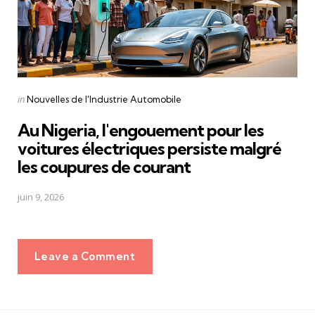
Posted
in
Nouvelles de l'Industrie Automobile
in
Au Nigeria, l'engouement pour les
voitures électriques persiste malgré
les coupures de courant
juin 9, 2026
Leave a Comment