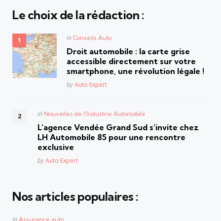
Le choix de la rédaction :
Posted
in
Conseils Auto
in
Droit automobile : la carte grise
accessible directement sur votre
smartphone, une révolution légale !
Posted
by
Auto Expert
Posted
in
Nouvelles de l'Industrie Automobile
in
L’agence Vendée Grand Sud s’invite chez
LH Automobile 85 pour une rencontre
exclusive
Posted
by
Auto Expert
Nos articles populaires :
Posted
in
Assurance auto