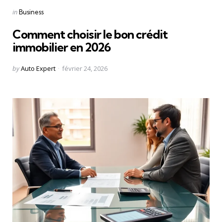
Categories
Posted
in
Business
in
Comment choisir le bon crédit
immobilier en 2026
Posted
by
Auto Expert
février 24, 2026
by