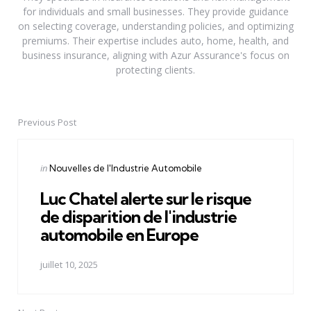
for individuals and small businesses. They provide guidance
on selecting coverage, understanding policies, and optimizing
premiums. Their expertise includes auto, home, health, and
business insurance, aligning with Azur Assurance's focus on
protecting clients.
Previous Post
Post
navigation
Posted
in
Nouvelles de l'Industrie Automobile
in
Luc Chatel alerte sur le risque
de disparition de l'industrie
automobile en Europe
juillet 10, 2025