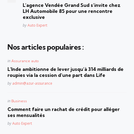
in
L’agence Vendée Grand Sud s’invite chez
LH Automobile 85 pour une rencontre
exclusive
Posted
by
Auto Expert
Nos articles populaires :
Posted
in
Assurance auto
in
L’Inde ambitionne de lever jusqu’à 314 milliards de
roupies via la cession d’une part dans Life
Posted
by
admin@azur-assurance
Posted
in
Business
in
Comment faire un rachat de crédit pour alléger
ses mensualités
Posted
by
Auto Expert