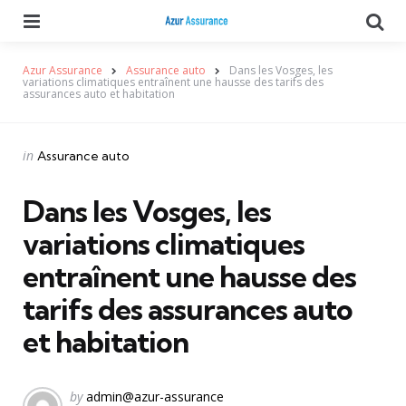
Menu
Se
Azur Assurance
Assurance auto
Dans les Vosges, les
variations climatiques entraînent une hausse des tarifs des
assurances auto et habitation
Categories
Posted
in
Assurance auto
in
Dans les Vosges, les
variations climatiques
entraînent une hausse des
tarifs des assurances auto
et habitation
Posted
by
admin@azur-assurance