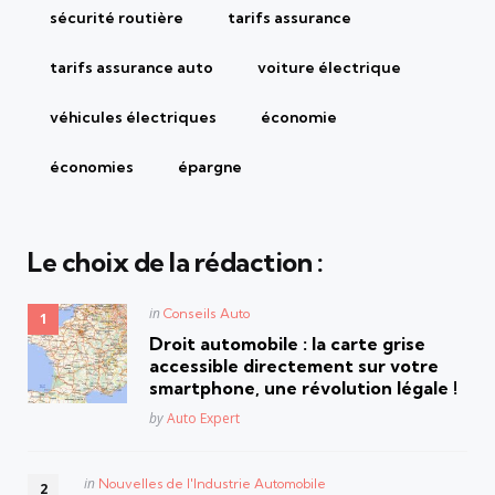
sécurité routière
tarifs assurance
tarifs assurance auto
voiture électrique
véhicules électriques
économie
économies
épargne
Le choix de la rédaction :
Posted
in
Conseils Auto
in
Droit automobile : la carte grise
accessible directement sur votre
smartphone, une révolution légale !
Posted
by
Auto Expert
Posted
in
Nouvelles de l'Industrie Automobile