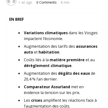
1 an ago
0 Comments
8 min
by
EN BREF
Variations climatiques
dans les Vosges
impactent l’économie.
Augmentation des tarifs des
assurances
auto
et
habitation
.
Coûts liés à la
matière première
et au
dérèglement climatique
.
Augmentation des
dégâts des eaux
de
20,4 % l’an dernier.
Comparateur Assurland
met en
évidence la tension sur les prix.
Les
crises
amplifient les réactions face à
l’augmentation des coûts.