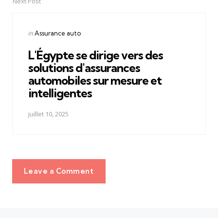
Next Post
Posted
in
Assurance auto
in
L'Égypte se dirige vers des
solutions d'assurances
automobiles sur mesure et
intelligentes
juillet 10, 2025
Leave a Comment