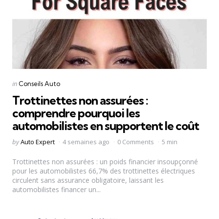
Categories
Posted
in
Conseils Auto
in
Trottinettes non assurées :
comprendre pourquoi les
automobilistes en supportent le coût
Posted
by
Auto Expert
4 semaines ago
0 Comments
5 min
by
Trottinettes non assurées : un poids financier insoupçonné
pour les automobilistes 66,7% des trottinettes électriques
circulent sans assurance obligatoire, laissant les
automobilistes financer un...