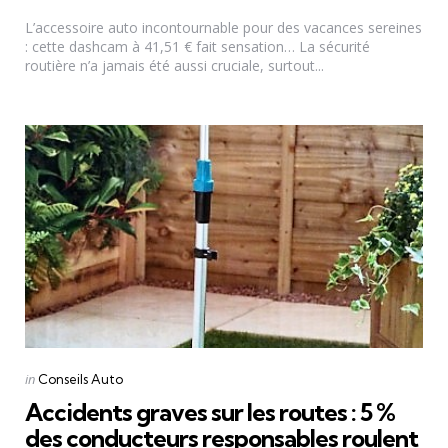
by
L’accessoire auto incontournable pour des vacances sereines
: cette dashcam à 41,51 € fait sensation… La sécurité
routière n’a jamais été aussi cruciale, surtout...
Categories
Posted
in
Conseils Auto
in
Accidents graves sur les routes : 5 %
des conducteurs responsables roulent