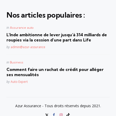
Nos articles populaires :
Posted
in
Assurance auto
in
L’Inde ambitionne de lever jusqu’à 314 milliards de
roupies via la cession d’une part dans Life
Posted
by
admin@azur-assurance
Posted
in
Business
in
Comment faire un rachat de crédit pour alléger
ses mensualités
Posted
by
Auto Expert
Azur Assurance - Tous droits réservés depuis 2021.