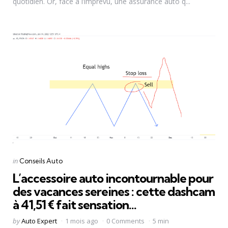
quotidien. Or, face à l’imprévu, une assurance auto q...
Categories
Posted
in
Conseils Auto
in
L’accessoire auto incontournable pour
des vacances sereines : cette dashcam
à 41,51 € fait sensation…
Posted
by
Auto Expert
1 mois ago
0 Comments
5 min