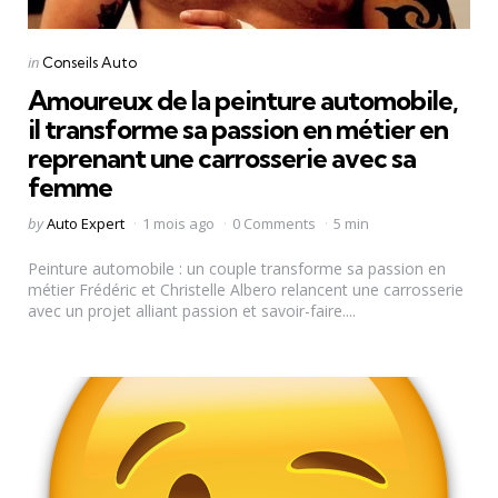
Categories
Posted
in
Conseils Auto
in
Amoureux de la peinture automobile,
il transforme sa passion en métier en
reprenant une carrosserie avec sa
femme
Posted
by
Auto Expert
1 mois ago
0 Comments
5 min
by
Peinture automobile : un couple transforme sa passion en
métier Frédéric et Christelle Albero relancent une carrosserie
avec un projet alliant passion et savoir-faire....