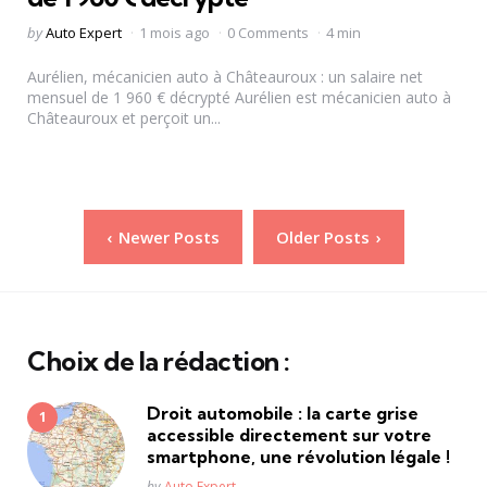
Posted
by
Auto Expert
1 mois ago
0 Comments
4 min
by
Aurélien, mécanicien auto à Châteauroux : un salaire net
mensuel de 1 960 € décrypté Aurélien est mécanicien auto à
Châteauroux et perçoit un...
Pagination
Newer Posts
Older Posts
des
publications
Choix de la rédaction :
Droit automobile : la carte grise
accessible directement sur votre
smartphone, une révolution légale !
Posted
by
Auto Expert