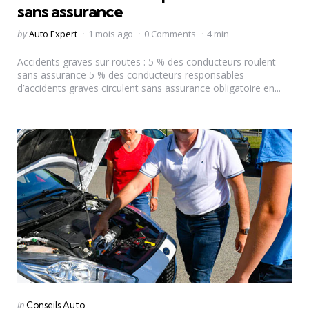
sans assurance
Posted
by
Auto Expert
1 mois ago
0 Comments
4 min
by
Accidents graves sur routes : 5 % des conducteurs roulent
sans assurance 5 % des conducteurs responsables
d’accidents graves circulent sans assurance obligatoire en...
Categories
Posted
in
Conseils Auto