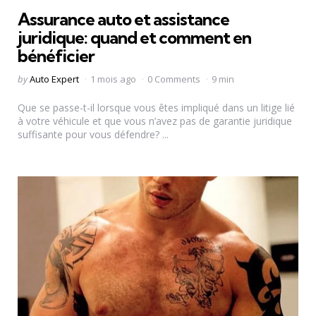
in
Assurance auto et assistance
juridique: quand et comment en
bénéficier
Posted
by
Auto Expert
1 mois ago
0 Comments
9 min
by
Que se passe-t-il lorsque vous êtes impliqué dans un litige lié
à votre véhicule et que vous n’avez pas de garantie juridique
suffisante pour vous défendre? ...