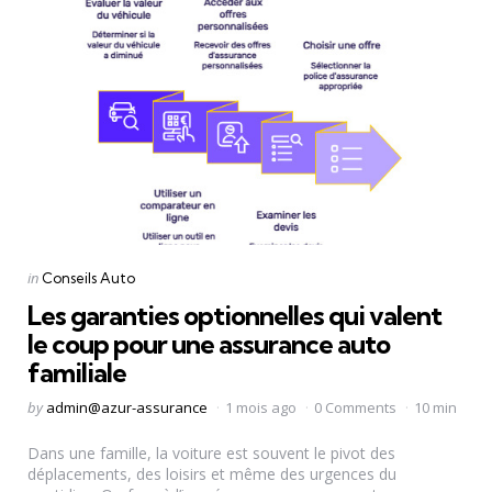
Categories
Posted
in
Conseils Auto
in
Les garanties optionnelles qui valent
le coup pour une assurance auto
familiale
Posted
by
admin@azur-assurance
1 mois ago
0 Comments
10 min
by
Dans une famille, la voiture est souvent le pivot des
déplacements, des loisirs et même des urgences du