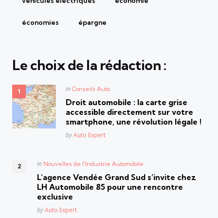
véhicules électriques
économie
économies
épargne
Le choix de la rédaction :
Posted
in
Conseils Auto
in
Droit automobile : la carte grise
accessible directement sur votre
smartphone, une révolution légale !
Posted
by
Auto Expert
Posted
in
Nouvelles de l'Industrie Automobile
in
L’agence Vendée Grand Sud s’invite chez
LH Automobile 85 pour une rencontre
exclusive
Posted
by
Auto Expert