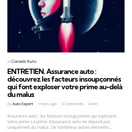
Categories
Posted
in
Conseils Auto
in
ENTRETIEN. Assurance auto :
découvrez les facteurs insoupçonnés
qui font exploser votre prime au-delà
du malus
Posted
by
Auto Expert
1 mois ago
0 Comments
4 min
by
Assurance auto : les facteurs insoupçonnés qui explosent
votre prime La prime d’assurance auto ne dépend pas
uniquement du malus. De nombreux autres éléments...