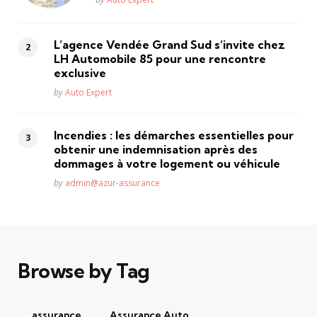
L’agence Vendée Grand Sud s’invite chez
LH Automobile 85 pour une rencontre
exclusive
Posted
by
Auto Expert
Incendies : les démarches essentielles pour
obtenir une indemnisation après des
dommages à votre logement ou véhicule
Posted
by
admin@azur-assurance
Browse by Tag
assurance
Assurance Auto