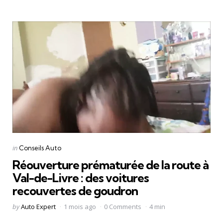
Categories
Posted
in
Conseils Auto
in
Réouverture prématurée de la route à
Val-de-Livre : des voitures
recouvertes de goudron
Posted
by
Auto Expert
1 mois ago
0 Comments
4 min
by