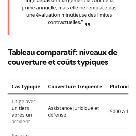
litige dépassent largement le coût de la
prime annuelle, mais elle ne remplace pas
une évaluation minutieuse des limites
contractuelles.”
Tableau comparatif: niveaux de
couverture et coûts typiques
Cas typique
Couverture fréquente
Plafond c
Litige avec
un tiers
Assistance juridique et
5000 à 150
après un
défense
accident
Recours