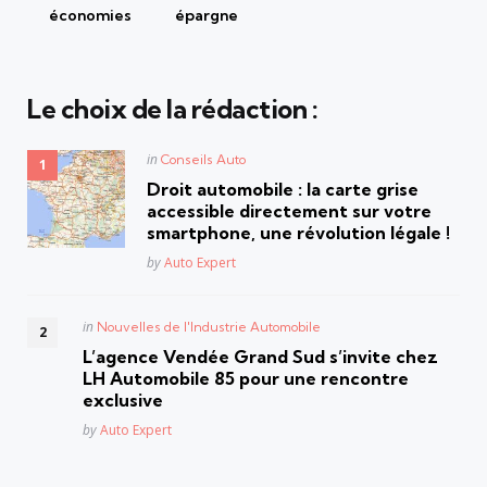
économies
épargne
Le choix de la rédaction :
Posted
in
Conseils Auto
in
Droit automobile : la carte grise
accessible directement sur votre
smartphone, une révolution légale !
Posted
by
Auto Expert
Posted
in
Nouvelles de l'Industrie Automobile
in
L’agence Vendée Grand Sud s’invite chez
LH Automobile 85 pour une rencontre
exclusive
Posted
by
Auto Expert