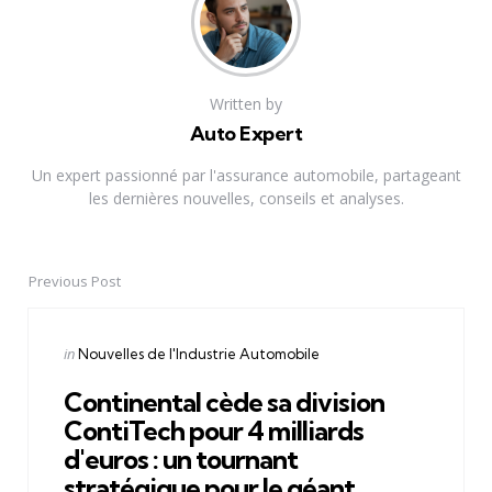
Written by
Auto Expert
Un expert passionné par l'assurance automobile, partageant
les dernières nouvelles, conseils et analyses.
Previous Post
Post
navigation
Posted
in
Nouvelles de l'Industrie Automobile
in
Continental cède sa division
ContiTech pour 4 milliards
d'euros : un tournant
stratégique pour le géant