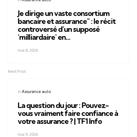
in
Je dirige un vaste consortium
bancaire et assurance" : le récit
controversé d’un supposé
'milliardaire' en...
mai 8, 2026
Next Post
Posted
in
Assurance auto
in
La question du jour : Pouvez-
vous vraiment faire confiance à
votre assurance ? | TF1 Info
mai 9, 2026