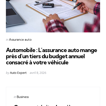
Categories
Posted
in
Assurance auto
in
Automobile : L’assurance auto mange
près d’un tiers du budget annuel
consacré à votre véhicule
Posted
by
Auto Expert
avril 8, 2026
by
Categories
Posted
in
Business
in