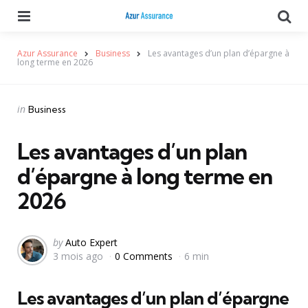
Menu
Se
Azur Assurance
Business
Les avantages d’un plan d’épargne à
long terme en 2026
Categories
Posted
in
Business
in
Les avantages d’un plan
d’épargne à long terme en
2026
Posted
by
Auto Expert
3 mois ago
0 Comments
6 min
by
Les avantages d’un plan d’épargne