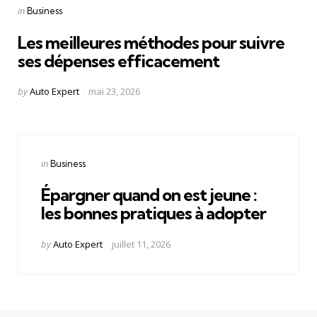
Categories
Posted
in
Business
in
Les meilleures méthodes pour suivre
ses dépenses efficacement
Posted
by
Auto Expert
mai 23, 2026
by
Categories
Posted
in
Business
in
Épargner quand on est jeune :
les bonnes pratiques à adopter
Posted
by
Auto Expert
juillet 11, 2026
by