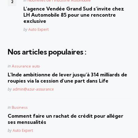
in
Nouvelles de l'Industrie Automobile
in
L’agence Vendée Grand Sud s’invite chez
LH Automobile 85 pour une rencontre
exclusive
Posted
by
Auto Expert
Nos articles populaires :
Posted
in
Assurance auto
in
L’Inde ambitionne de lever jusqu’à 314 milliards de
roupies via la cession d’une part dans Life
Posted
by
admin@azur-assurance
Posted
in
Business
in
Comment faire un rachat de crédit pour alléger
ses mensualités
Posted
by
Auto Expert