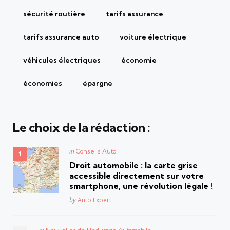
sécurité routière
tarifs assurance
tarifs assurance auto
voiture électrique
véhicules électriques
économie
économies
épargne
Le choix de la rédaction :
Posted
in
Conseils Auto
in
Droit automobile : la carte grise
accessible directement sur votre
smartphone, une révolution légale !
Posted
by
Auto Expert
Posted