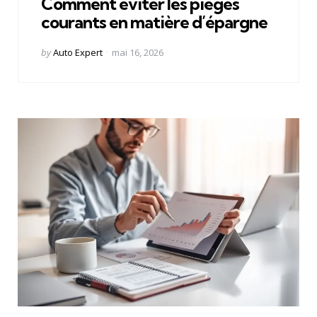
Comment éviter les pièges
courants en matière d’épargne
Posted
by
Auto Expert
mai 16, 2026
by