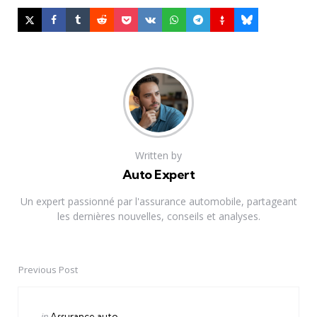
Written by
Auto Expert
Un expert passionné par l'assurance automobile, partageant
les dernières nouvelles, conseils et analyses.
Previous Post
Post
navigation
Posted
in
Assurance auto