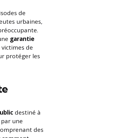
isodes de
eutes urbaines,
 préoccupante.
’une
garantie
 victimes de
r protéger les
te
ublic
destiné à
 par une
 comprenant des