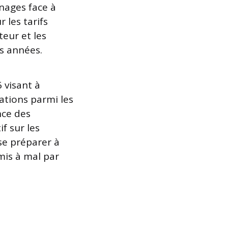
énages face à
r les tarifs
eur et les
es années.
 visant à
tions parmi les
nce des
if sur les
se préparer à
mis à mal par