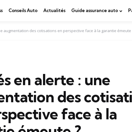
ss
Conseils Auto
Actualités
Guide assurance auto
P
ne augmentation des cotisations en perspective face à la garantie émeute 
s en alerte : une
ntation des cotisat
spective face à la
tie émeute ?