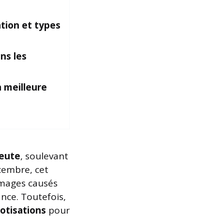
ation
et types
ns les
a meilleure
eute
, soulevant
cembre, cet
mmages causés
nce. Toutefois,
otisations
pour