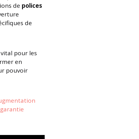
tions de
polices
verture
cifiques de
vital pour les
ormer en
ur pouvoir
augmentation
 garantie