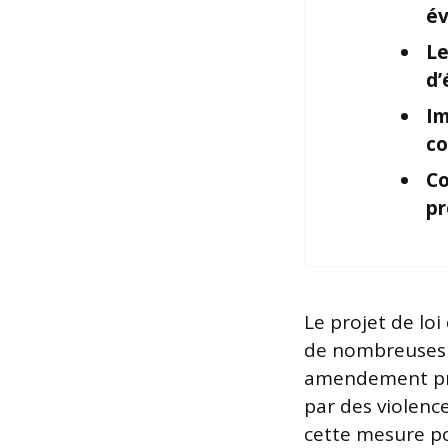
év
Le
d’
Im
co
Co
pr
Le projet de loi
de nombreuses i
amendement pro
par des violenc
cette mesure p