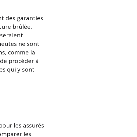
t des garanties
ture brûlée,
 seraient
meutes ne sont
ens, comme la
 de procéder à
es qui y sont
 pour les assurés
omparer les