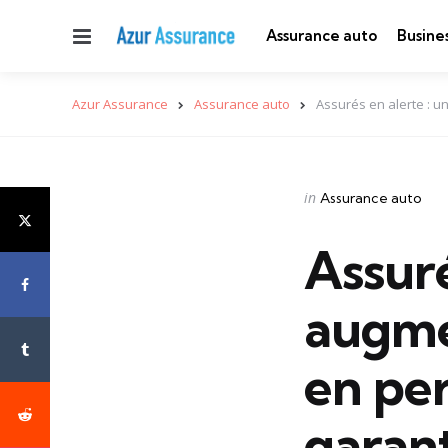
Menu
Assurance auto
Busine
Azur Assurance
Assurance auto
Assurés en alerte : u
Categories
Posted
in
Assurance auto
in
Assuré
augme
en per
garan