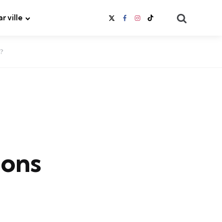
Search
ar ville
?
ions