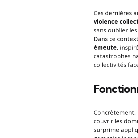
Ces dernières a
violence collec
sans oublier le
Dans ce context
émeute
, inspi
catastrophes na
collectivités f
Fonction
Concrètement, 
couvrir les dom
surprime appli