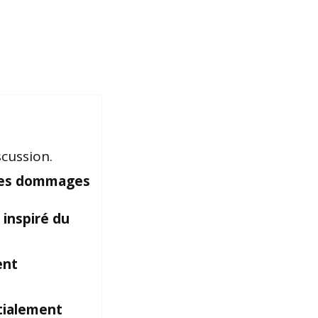
cussion.
 les dommages
 inspiré du
ent
tialement