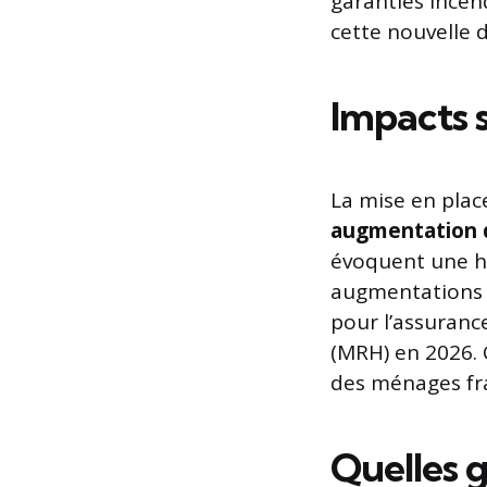
garanties incen
cette nouvelle d
Impacts s
La mise en plac
augmentation d
évoquent une ha
augmentations d
pour l’assuranc
(MRH) en 2026. 
des ménages fra
Quelles g