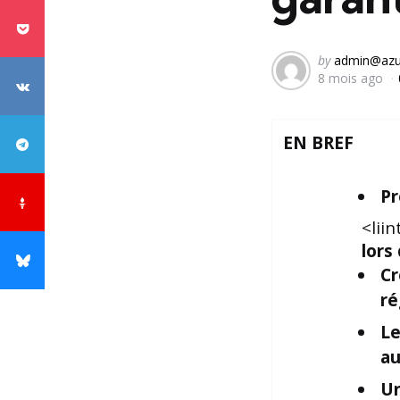
Posted
by
admin@azu
8 mois ago
by
EN BREF
Pr
<lii
lors
Cr
r
Le
au
U