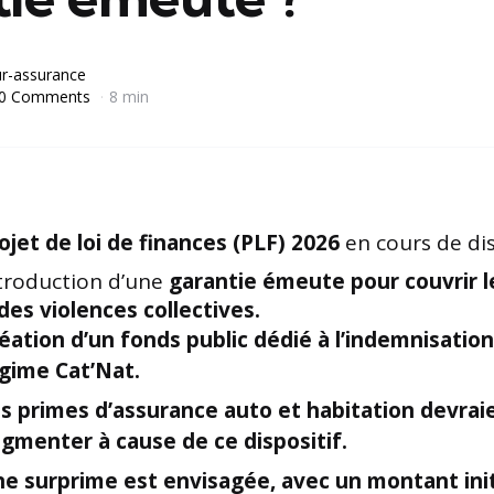
r-assurance
0 Comments
8 min
ojet de loi de finances (PLF) 2026
en cours de dis
ntroduction d’une
garantie émeute pour couvrir
 des violences collectives.
éation d’un
fonds public
dédié à l’indemnisation
égime
Cat’Nat
.
s primes d’
assurance auto
et
habitation
devrai
gmenter à cause de ce dispositif.
ne
surprime
est envisagée, avec un montant ini