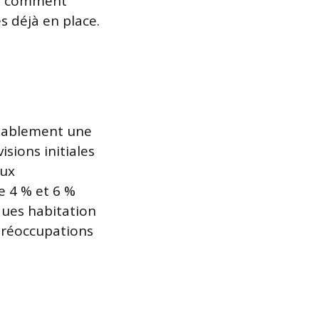
er comment
es déjà en place.
obablement une
isions initiales
aux
e 4 % et 6 %
ques habitation
 préoccupations