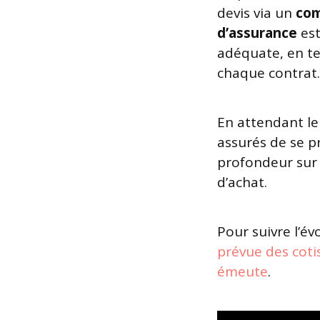
devis via un
com
d’assurance
est
adéquate, en te
chaque contrat.
En attendant le 
assurés de se p
profondeur sur 
d’achat.
Pour suivre l’év
prévue des coti
émeute
.