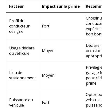
Facteur
Impact sur la prime
Recommand
Choisir un
Profil du
conducteur
conducteur
Fort
expérimenté
désigné
bon bonus
Déclarer un
Usage déclaré
Moyen
occasionnel 
du véhicule
approprié
Privilégier 
Lieu de
garage fer
Moyen
stationnement
pour réduire
prime
Opter pour
Puissance du
véhicule de
Fort
véhicule
puissance