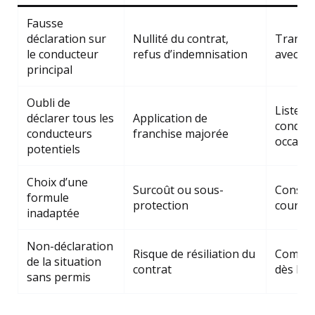
Fausse
déclaration sur
Nullité du contrat,
Transpa
le conducteur
refus d’indemnisation
avec l’
principal
Oubli de
Liste e
déclarer tous les
Application de
conduc
conducteurs
franchise majorée
occasio
potentiels
Choix d’une
Surcoût ou sous-
Consult
formule
protection
courtie
inadaptée
Non-déclaration
Risque de résiliation du
Communi
de la situation
contrat
dès la 
sans permis