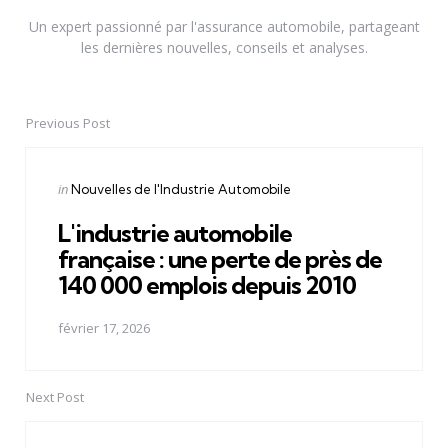
Un expert passionné par l'assurance automobile, partageant
les dernières nouvelles, conseils et analyses.
Previous Post
Post
navigation
Posted
in
Nouvelles de l'Industrie Automobile
in
L'industrie automobile
française : une perte de près de
140 000 emplois depuis 2010
février 17, 2026
Next Post