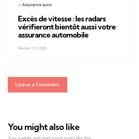
Posted
in
Assurance auto
in
Excès de vitesse : les radars
vérifieront bientôt aussi votre
assurance automobile
février 17, 2026
Leave a Comment
You might also like
Stay a while and read more posts like this