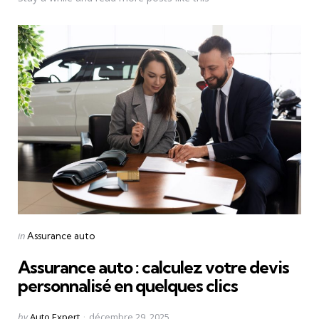
Categories
Posted
in
Assurance auto
in
Assurance auto : calculez votre devis
personnalisé en quelques clics
Posted
by
Auto Expert
décembre 29, 2025