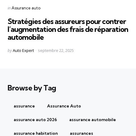
Categories
Posted
in
Assurance auto
in
Stratégies des assureurs pour contrer
l’augmentation des frais de réparation
automobile
Posted
by
Auto Expert
septembre 22, 2025
by
Browse by Tag
assurance
Assurance Auto
assurance auto 2026
assurance automobile
assurance habitation
assurances