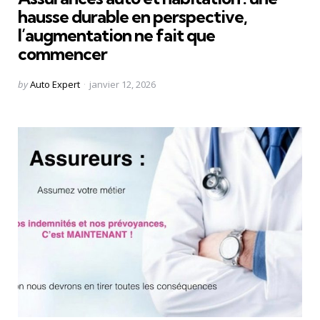
hausse durable en perspective,
l’augmentation ne fait que
commencer
Posted
by
Auto Expert
janvier 12, 2026
by