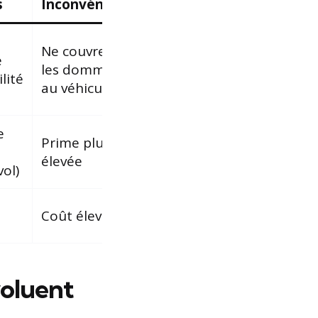
s
Inconvénients
Ne couvre pas
e
les dommages
lité
au véhicule
e
Prime plus
élevée
vol)
Coût élevé
voluent