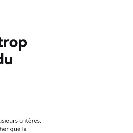
trop
du
usieurs critères,
her que la