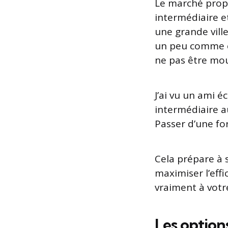
Le marché propos
intermédiaire e
une grande ville
un peu comme ch
ne pas être moui
J’ai vu un ami 
intermédiaire a
Passer d’une for
Cela prépare à s
maximiser l’effi
vraiment à votre
Les option