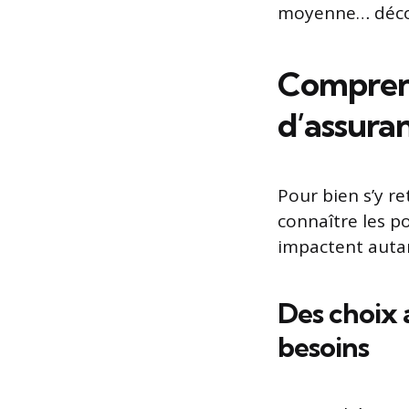
moyenne… décou
Comprend
d’assura
Pour bien s’y re
connaître les p
impactent autan
Des choix a
besoins