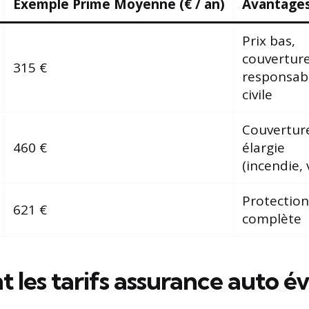
Exemple Prime Moyenne (€ / an)
Avantage
Prix bas,
couvertur
315 €
responsabi
civile
Couvertur
460 €
élargie
(incendie, 
Protection
621 €
complète
les tarifs assurance auto é