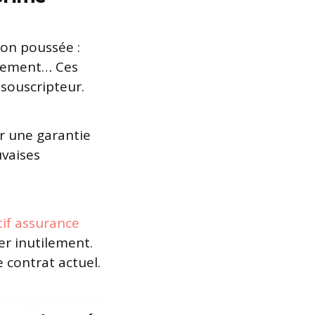
ion poussée :
acement… Ces
 souscripteur.
ir une garantie
uvaises
if assurance
er inutilement.
e contrat actuel.