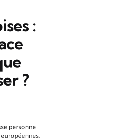
ises :
face
que
ser ?
isse personne
s européennes.