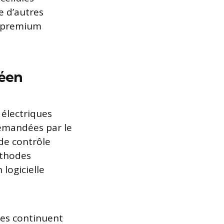
e d’autres
s premium
péen
 électriques
demandées par le
de contrôle
éthodes
logicielle
ses continuent