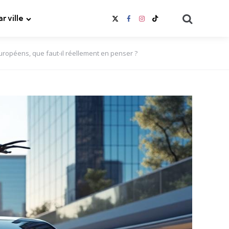
Search
ar ville
européens, que faut-il réellement en penser ?