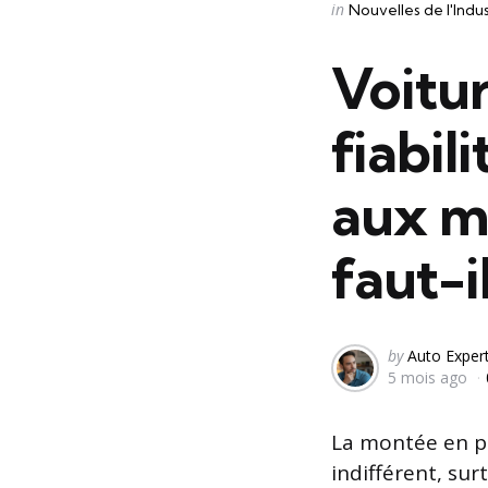
Categories
Posted
in
Nouvelles de l'Indu
in
Voitur
fiabil
aux m
faut-i
Posted
by
Auto Exper
5 mois ago
by
La montée en pu
indifférent, su