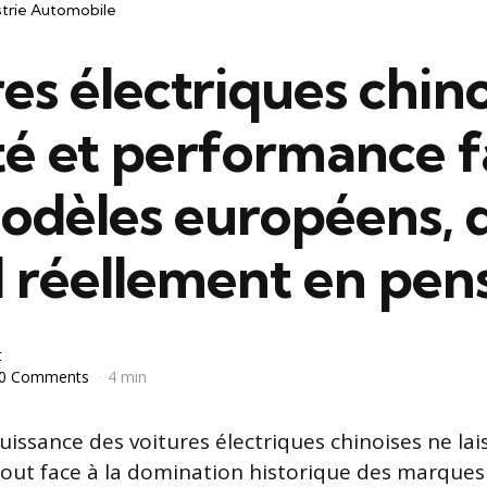
strie Automobile
es électriques chino
ité et performance 
odèles européens, 
l réellement en pen
t
0 Comments
4 min
issance des voitures électriques chinoises ne la
rtout face à la domination historique des marque