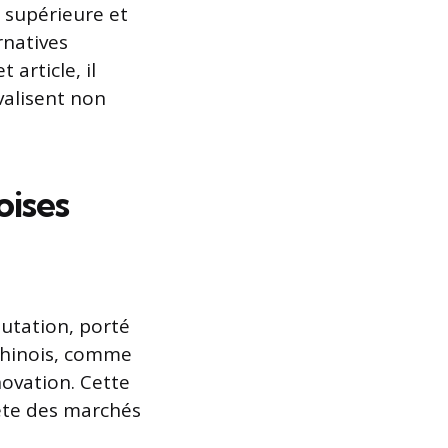
 supérieure et
rnatives
article, il
valisent non
oises
utation, porté
 chinois, comme
novation. Cette
ête des marchés