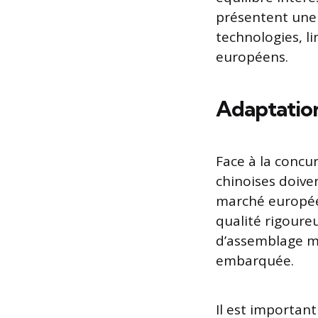
présentent une 
technologies, 
européens.
Adaptatio
Face à la concu
chinoises doive
marché europée
qualité rigoureu
d’assemblage mo
embarquée.
Il est importan