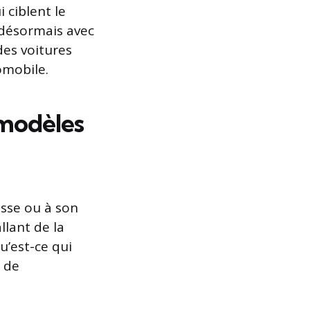
i ciblent le
 désormais avec
es voitures
omobile.
modèles
esse ou à son
lant de la
u’est-ce qui
 de