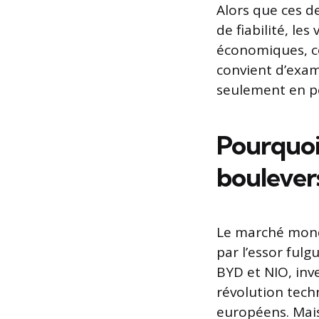
Alors que ces d
de fiabilité, le
économiques, co
convient d’exam
seulement en pe
Pourquoi 
boulever
Le marché mondi
par l’essor ful
BYD et NIO, inv
révolution tec
européens. Mais