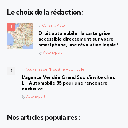
Le choix de la rédaction :
Posted
in
Conseils Auto
in
Droit automobile : la carte grise
accessible directement sur votre
smartphone, une révolution légale !
Posted
by
Auto Expert
Posted
in
Nouvelles de l'Industrie Automobile
in
L’agence Vendée Grand Sud s’invite chez
LH Automobile 85 pour une rencontre
exclusive
Posted
by
Auto Expert
Nos articles populaires :