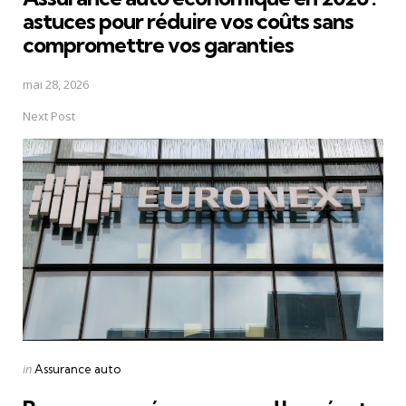
astuces pour réduire vos coûts sans
compromettre vos garanties
mai 28, 2026
Next Post
Posted
in
Assurance auto
in