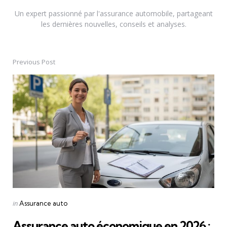
Un expert passionné par l'assurance automobile, partageant
les dernières nouvelles, conseils et analyses.
Previous Post
Post
navigation
Posted
in
Assurance auto
in
Assurance auto économique en 2026 :