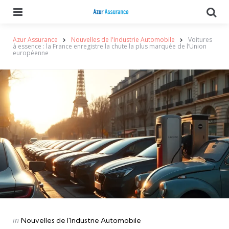
Menu
Se
Azur Assurance
Nouvelles de l'Industrie Automobile
Voitures
à essence : la France enregistre la chute la plus marquée de l’Union
européenne
Categories
Posted
in
Nouvelles de l'Industrie Automobile