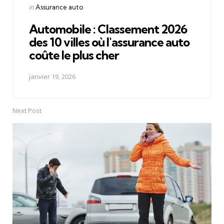
Posted
in
Assurance auto
in
Automobile : Classement 2026
des 10 villes où l'assurance auto
coûte le plus cher
janvier 19, 2026
Next Post