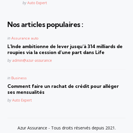
Posted
by
Auto Expert
Nos articles populaires :
Posted
in
Assurance auto
in
L’Inde ambitionne de lever jusqu’à 314 milliards de
roupies via la cession d’une part dans Life
Posted
by
admin@azur-assurance
Posted
in
Business
in
Comment faire un rachat de crédit pour alléger
ses mensualités
Posted
by
Auto Expert
Azur Assurance - Tous droits réservés depuis 2021.