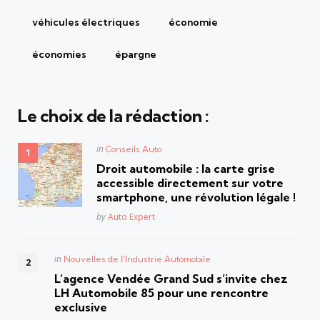
véhicules électriques
économie
économies
épargne
Le choix de la rédaction :
Posted
in
Conseils Auto
in
Droit automobile : la carte grise
accessible directement sur votre
smartphone, une révolution légale !
Posted
by
Auto Expert
Posted
in
Nouvelles de l'Industrie Automobile
in
L’agence Vendée Grand Sud s’invite chez
LH Automobile 85 pour une rencontre
exclusive