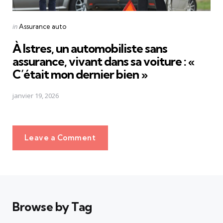
Posted
in
Assurance auto
in
À Istres, un automobiliste sans
assurance, vivant dans sa voiture : «
C’était mon dernier bien »
janvier 19, 2026
Leave a Comment
Browse by Tag