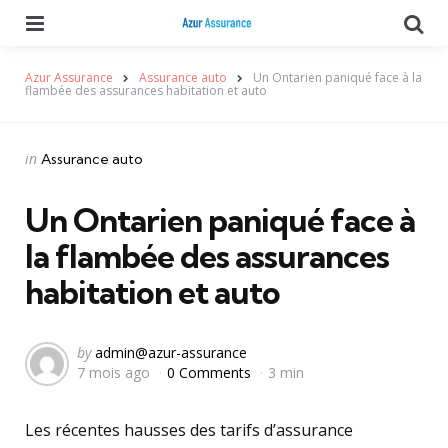
Menu
Se
Azur Assurance
Assurance auto
Un Ontarien paniqué face à la
flambée des assurances habitation et auto
Categories
Posted
in
Assurance auto
in
Un Ontarien paniqué face à
la flambée des assurances
habitation et auto
Posted
by
admin@azur-assurance
7 mois ago
0 Comments
3 min
by
Les récentes hausses des tarifs d’assurance