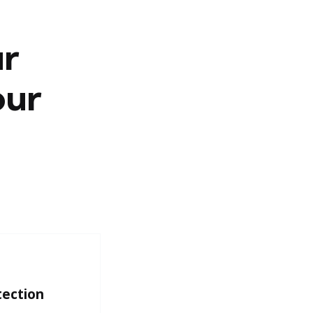
ur
our
tection