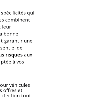
spécificités qui
les combinent
 leur
 la bonne
et garantir une
ssentiel de
us risques
aux
aptée à vos