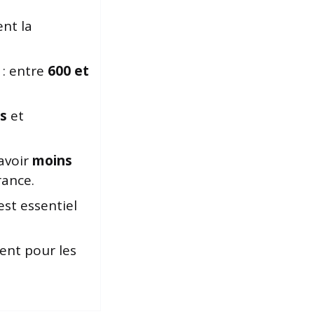
nt la
 : entre
600 et
es
et
avoir
moins
rance.
st essentiel
ent pour les