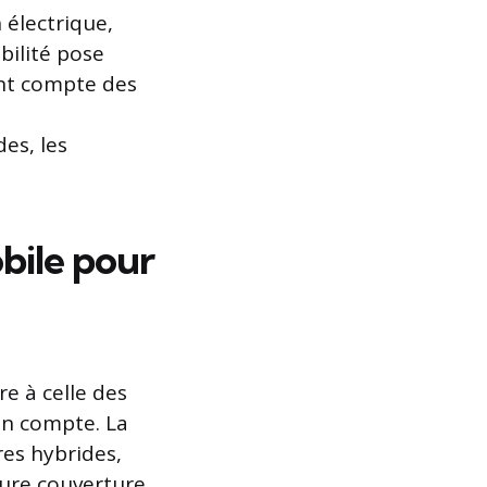
 électrique,
bilité pose
nt compte des
es, les
obile pour
re à celle des
 en compte. La
es hybrides,
eure couverture.