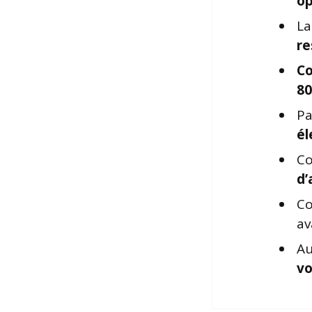
op
La
re
C
80
Pa
él
Co
d’
Co
av
Au
vo