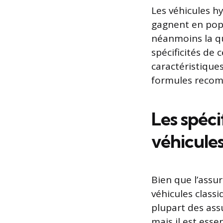
Les véhicules h
gagnent en popu
néanmoins la q
spécificités de 
caractéristiques
formules recomm
Les spéci
véhicule
Bien que l’assur
véhicules classi
plupart des ass
mais il est esse