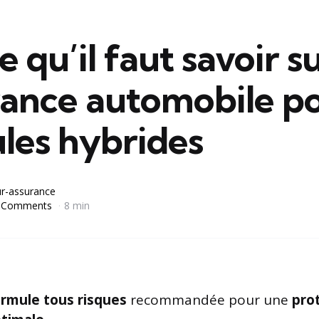
e qu’il faut savoir s
urance automobile p
les hybrides
r-assurance
 Comments
8 min
rmule tous risques
recommandée pour une
pro