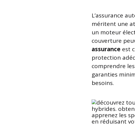
L’assurance aut
méritent une at
un moteur élect
couverture peuve
assurance
est c
protection adéqu
comprendre les 
garanties minim
besoins.