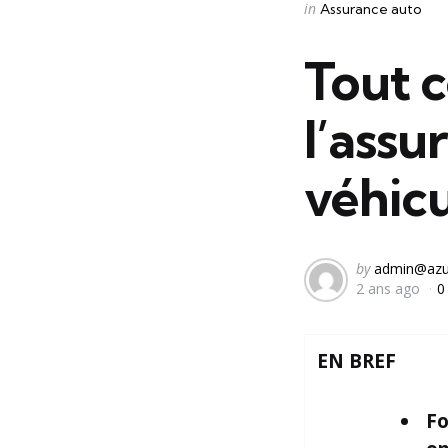
Categories
Posted
in
Assurance auto
in
Tout c
l’ass
véhicu
Posted
by
admin@azu
2 ans ago
0
by
EN BREF
Fo