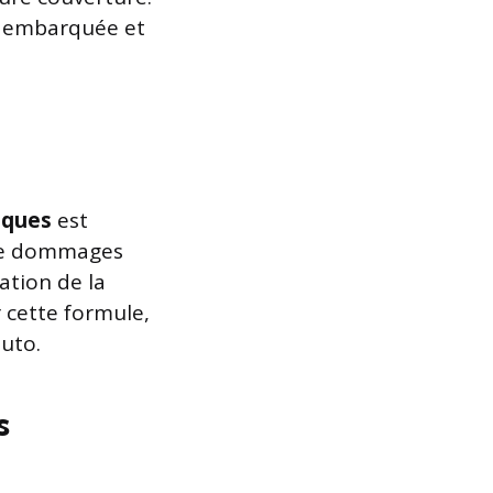
ie embarquée et
sques
est
 de dommages
ation de la
 cette formule,
uto.
s