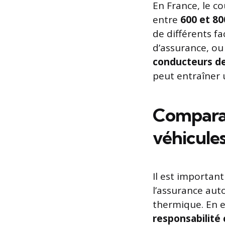
En France, le c
entre
600 et 80
de différents f
d’assurance, ou
conducteurs de
peut entraîner 
Comparai
véhicule
Il est important
l’assurance auto
thermique. En e
responsabilité c