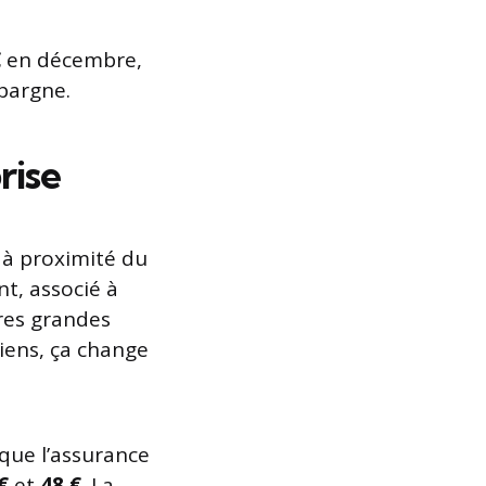
€
en décembre,
épargne.
rise
, à proximité du
t, associé à
res grandes
isiens, ça change
que l’assurance
€
et
48 €
. La