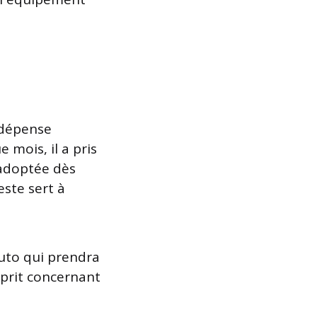
n dépense
e mois, il a pris
 adoptée dès
este sert à
auto qui prendra
esprit concernant