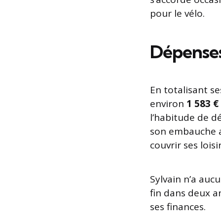
pour le vélo.
Dépenses
En totalisant se
environ
1 583 €
l’habitude de 
son embauche afi
couvrir ses lois
Sylvain n’a auc
fin dans deux an
ses finances.