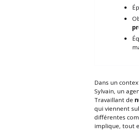
Ép
Ob
pr
Éq
ma
Dans un context
Sylvain, un age
Travaillant de
n
qui viennent sub
différentes com
implique, tout 