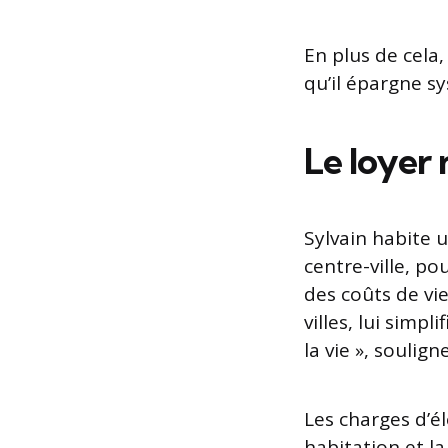
En plus de cela,
qu’il épargne s
Le loyer 
Sylvain habite 
centre-ville, po
des coûts de vi
villes, lui simpl
la vie », souligne
Les charges d’él
habitation et l