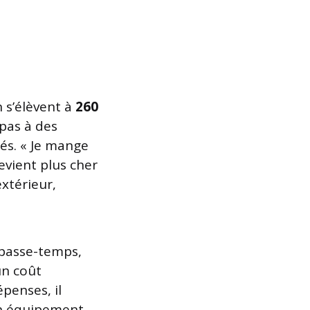
 s’élèvent à
260
pas à des
és. « Je mange
evient plus cher
extérieur,
passe-temps,
un coût
penses, il
un équipement