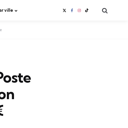
Search
ar ville
ée
Poste
ion
€