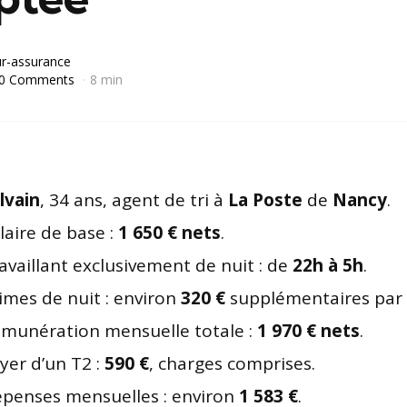
r-assurance
0 Comments
8 min
lvain
, 34 ans, agent de tri à
La Poste
de
Nancy
.
laire de base :
1 650 € nets
.
availlant exclusivement de nuit : de
22h à 5h
.
imes de nuit : environ
320 €
supplémentaires par 
munération mensuelle totale :
1 970 € nets
.
yer d’un T2 :
590 €
, charges comprises.
penses mensuelles : environ
1 583 €
.