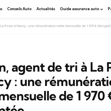
ss
Conseils Auto
Actualités
Guide assurance auto
P
 à La Poste à Nancy : une rémunération nette mensuelle de 1 970 € décrypt
n, agent de tri à La 
cy : une rémunérat
mensuelle de 1 970 
ptée