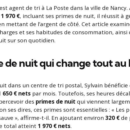
 est agent de tri à La Poste dans la ville de Nancy.
e
1 970 €
, incluant ses primes de nuit, il réussit à g
n mettant de l’argent de côté. Cet article examin
 charges et ses habitudes de consommation, ainsi 
uit sur son quotidien.
e de nuit qui change tout au 
uit dans un centre de tri postal, Sylvain bénéficie 
1 650 € nets
par mois. Toutefois, ses heures décal
percevoir des
primes de nuit
qui viennent large
n ses dires, ces primes sont essentielles : « Les 
sauve », affirme-t-il. En ajoutant environ
320 €
de 
e total atteint
1 970 € nets
.