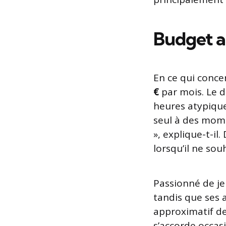
Budget al
En ce qui conce
€
par mois. Le d
heures atypique
seul à des mome
», explique-t-il.
lorsqu’il ne sou
Passionné de je
tandis que ses 
approximatif d
s’accorde occa