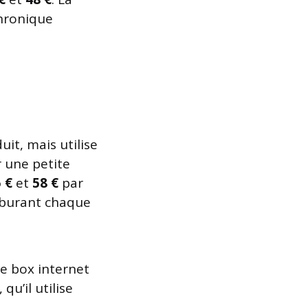
chronique
it, mais utilise
r une petite
 €
et
58 €
par
rburant chaque
ne box internet
, qu’il utilise