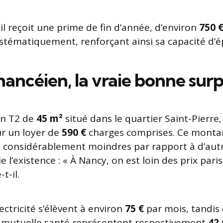
 il reçoit une prime de fin d’année, d’environ
750 
ystématiquement, renforçant ainsi sa capacité d’
nancéien, la vraie bonne surp
un T2 de
45 m²
situé dans le quartier Saint-Pierre
ur un loyer de
590 €
charges comprises. Ce montan
e considérablement moindres par rapport à d’aut
ifie l’existence : « À Nancy, on est loin des prix par
-t-il.
ectricité s’élèvent à environ
75 €
par mois, tandis 
a mutuelle santé représentent respectivement
42 