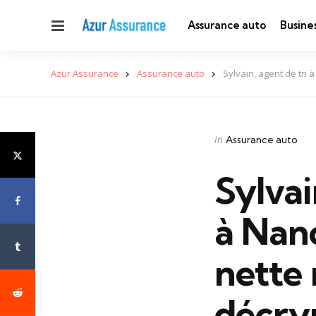
Menu
Assurance auto
Busine
Azur Assurance
Assurance auto
Sylvain, agent de tri
Categories
Posted
in
Assurance auto
in
Sylvai
à Nan
nette 
décry