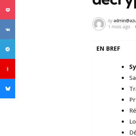
Posted
by
admin@azu
1 mois ago
by
EN BREF
Sy
Sa
Tr
Pr
Ré
Lo
Dé