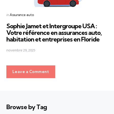
Posted
in
Assurance auto
in
Sophie Jamet et Intergroupe USA :
Votre référence en assurances auto,
habitation et entreprises en Floride
novembre 29, 2025
Leave a Comment
Browse by Tag