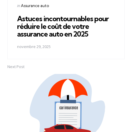
Posted
in
Assurance auto
in
Astuces incontournables pour
réduire le coût de votre
assurance auto en 2025
novembre 29, 2025
Next Post