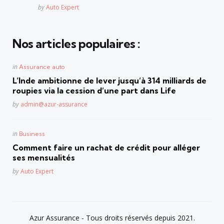
Posted
by
Auto Expert
Nos articles populaires :
Posted
in
Assurance auto
in
L’Inde ambitionne de lever jusqu’à 314 milliards de
roupies via la cession d’une part dans Life
Posted
by
admin@azur-assurance
Posted
in
Business
in
Comment faire un rachat de crédit pour alléger
ses mensualités
Posted
by
Auto Expert
Azur Assurance - Tous droits réservés depuis 2021.