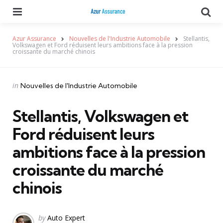
Menu
Se
Azur Assurance
Nouvelles de l'Industrie Automobile
Stellantis,
Volkswagen et Ford réduisent leurs ambitions face à la pression
croissante du marché chinois
Categories
Posted
in
Nouvelles de l'Industrie Automobile
in
Stellantis, Volkswagen et
Ford réduisent leurs
ambitions face à la pression
croissante du marché
chinois
Posted
by
Auto Expert