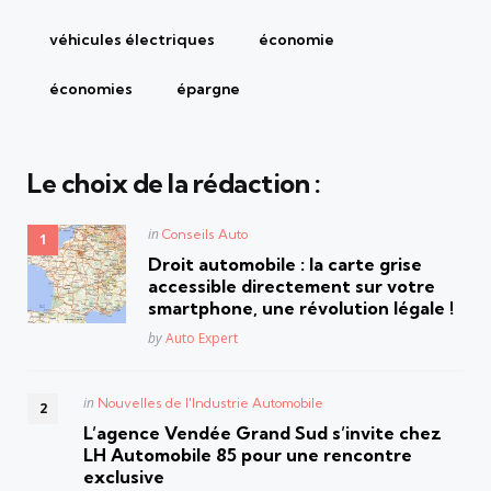
véhicules électriques
économie
économies
épargne
Le choix de la rédaction :
Posted
in
Conseils Auto
in
Droit automobile : la carte grise
accessible directement sur votre
smartphone, une révolution légale !
Posted
by
Auto Expert
Posted
in
Nouvelles de l'Industrie Automobile
in
L’agence Vendée Grand Sud s’invite chez
LH Automobile 85 pour une rencontre
exclusive