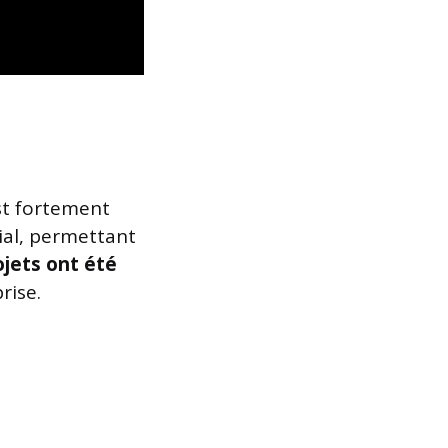
est fortement
ial, permettant
ojets ont été
rise.