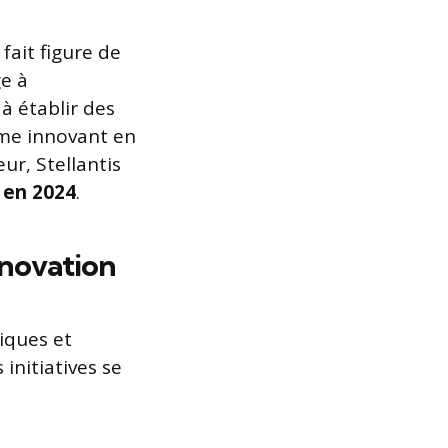
fait figure de
ge à
à établir des
ème innovant en
ur, Stellantis
 en 2024
.
nnovation
iques et
s initiatives se