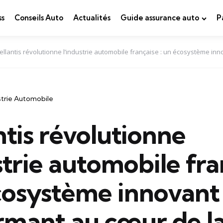
ss
Conseils Auto
Actualités
Guide assurance auto
P
ellantis révolutionne l’industrie automobile française : un écosystème in
strie Automobile
ntis révolutionne
strie automobile fra
cosystème innovant
rmant au cœur de l