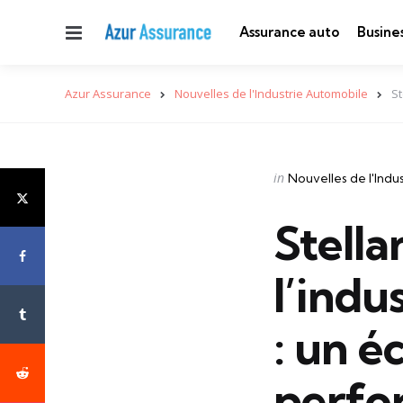
Menu
Assurance auto
Busine
Azur Assurance
Nouvelles de l'Industrie Automobile
St
Categories
Posted
in
Nouvelles de l'Indu
in
Stella
l’indu
: un é
perfo