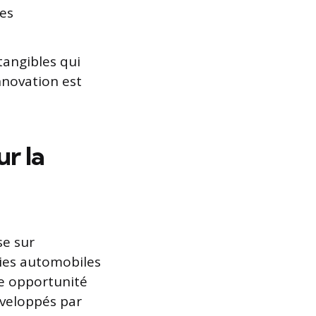
ies
tangibles qui
nnovation est
r la
se sur
ogies automobiles
e opportunité
éveloppés par