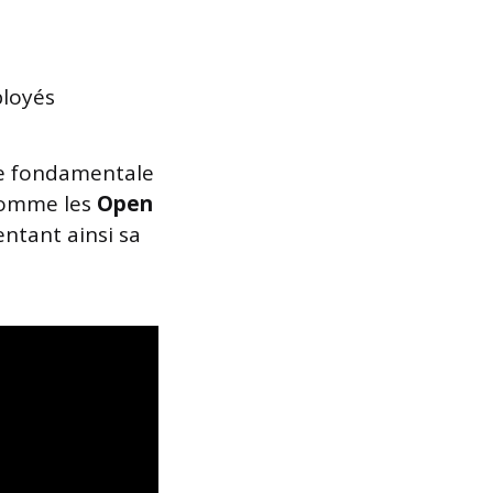
ployés
he fondamentale
 comme les
Open
entant ainsi sa