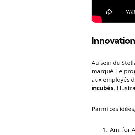
Innovation
Au sein de Stell
marqué. Le pr
aux employés d
incubés
, illust
Parmi ces idées
Ami for A