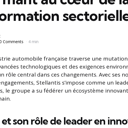
ormation sectoriell
t
0 Comments
4 min
ustrie automobile française traverse une mutatio
vancées technologiques et des exigences enviro
 un rôle central dans ces changements. Avec ses 
engagements, Stellantis s’impose comme un leader
es, le groupe a su fédérer un écosystème innovant
ain.
s et son rôle de leader en inn