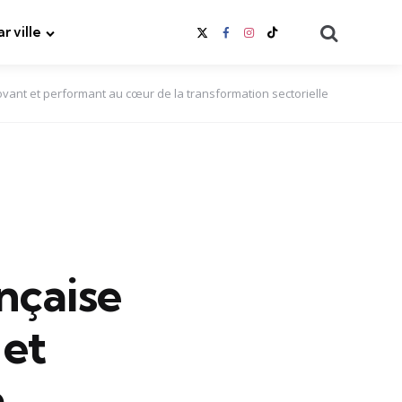
Search
ar ville
novant et performant au cœur de la transformation sectorielle
nçaise
 et
a