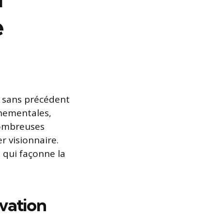
e
n sans précédent
nnementales,
nombreuses
 visionnaire.
 qui façonne la
ovation