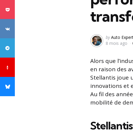
transf
Posted
by
Auto Exper
8 mois ago
by
Alors que l’ind
en raison des a
Stellantis joue
innovations et 
Au fil des anné
mobilité de dem
Stellanti