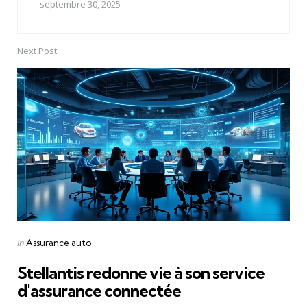
septembre 30, 2025
Next Post
Posted
in
Assurance auto
in
Stellantis redonne vie à son service
d'assurance connectée