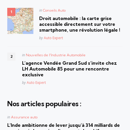
Posted
in
Conseils Auto
in
Droit automobile : la carte grise
accessible directement sur votre
smartphone, une révolution légale !
Posted
by
Auto Expert
Posted
in
Nouvelles de l'Industrie Automobile
in
L’agence Vendée Grand Sud s’invite chez
LH Automobile 85 pour une rencontre
exclusive
Posted
by
Auto Expert
Nos articles populaires :
Posted
in
Assurance auto
in
L’Inde ambitionne de lever jusqu’à 314 milliards de