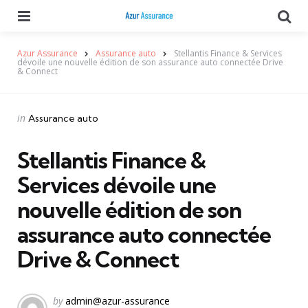
Menu
Se
Azur Assurance
Assurance auto
Stellantis Finance & Services
dévoile une nouvelle édition de son assurance auto connectée Drive
& Connect
Categories
Posted
in
Assurance auto
in
Stellantis Finance &
Services dévoile une
nouvelle édition de son
assurance auto connectée
Drive & Connect
Posted
by
admin@azur-assurance