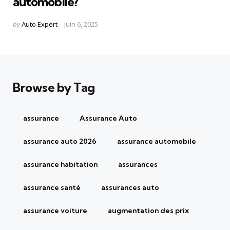
automobile?
Posted
by
Auto Expert
juin 6, 2025
by
Browse by Tag
assurance
Assurance Auto
assurance auto 2026
assurance automobile
assurance habitation
assurances
assurance santé
assurances auto
assurance voiture
augmentation des prix