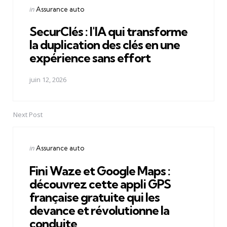
Posted
in
Assurance auto
in
SecurClés : l'IA qui transforme
la duplication des clés en une
expérience sans effort
juin 12, 2026
Next Post
Posted
in
Assurance auto
in
Fini Waze et Google Maps :
découvrez cette appli GPS
française gratuite qui les
devance et révolutionne la
conduite