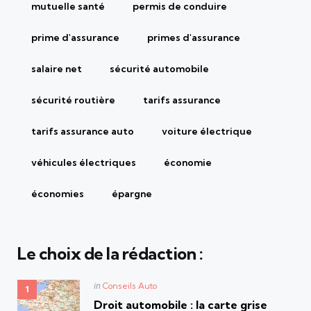
mutuelle santé
permis de conduire
prime d'assurance
primes d'assurance
salaire net
sécurité automobile
sécurité routière
tarifs assurance
tarifs assurance auto
voiture électrique
véhicules électriques
économie
économies
épargne
Le choix de la rédaction :
Posted
in
Conseils Auto
in
Droit automobile : la carte grise