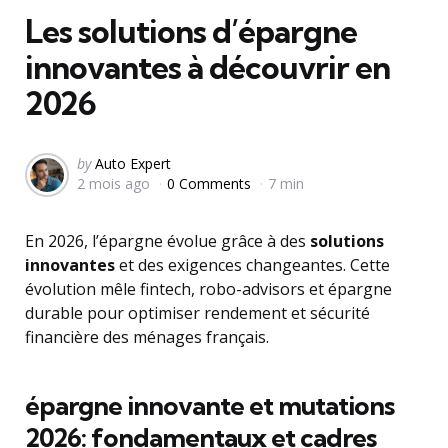
Les solutions d’épargne
innovantes à découvrir en
2026
Posted
by
Auto Expert
2 mois ago
0 Comments
7 min
by
En 2026, l’épargne évolue grâce à des
solutions
innovantes
et des exigences changeantes. Cette
évolution mêle fintech, robo-advisors et épargne
durable pour optimiser rendement et sécurité
financière des ménages français.
épargne innovante et mutations
2026: fondamentaux et cadres