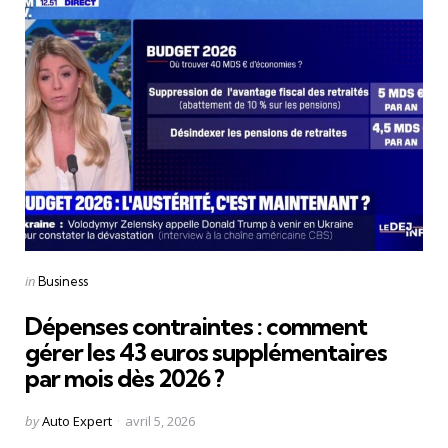
Categories
Posted
in
Business
in
Dépenses contraintes : comment
gérer les 43 euros supplémentaires
par mois dès 2026 ?
Posted
by
Auto Expert
avril 5, 2026
by