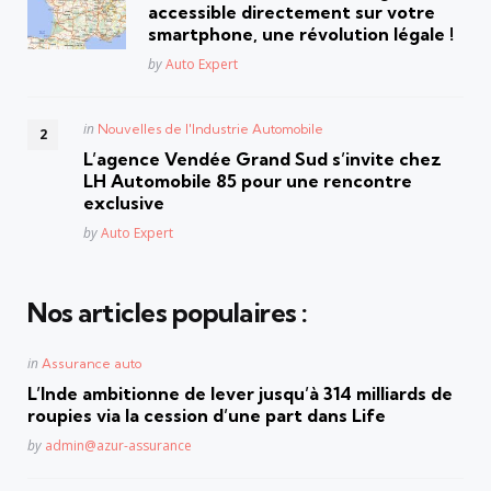
accessible directement sur votre
smartphone, une révolution légale !
Posted
by
Auto Expert
Posted
in
Nouvelles de l'Industrie Automobile
in
L’agence Vendée Grand Sud s’invite chez
LH Automobile 85 pour une rencontre
exclusive
Posted
by
Auto Expert
Nos articles populaires :
Posted
in
Assurance auto
in
L’Inde ambitionne de lever jusqu’à 314 milliards de
roupies via la cession d’une part dans Life
Posted
by
admin@azur-assurance