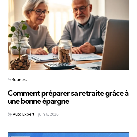
Categories
Posted
in
Business
in
Comment préparer sa retraite grâce à
une bonne épargne
Posted
by
Auto Expert
juin 6, 2026
by