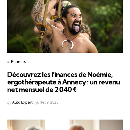
Categories
Posted
in
Business
in
Découvrez les finances de Noémie,
ergothérapeute à Annecy : un revenu
net mensuel de 2 040 €
Posted
by
Auto Expert
juillet 9, 2026
by