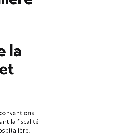
e la
 et
 conventions
nt la fiscalité
spitalière.