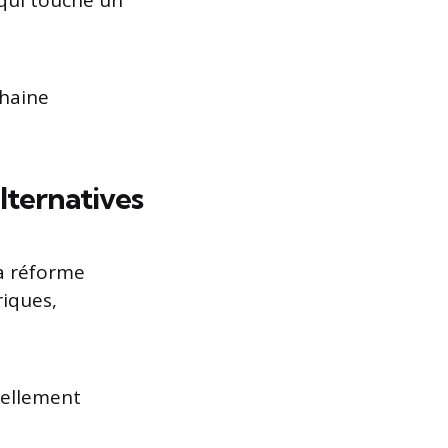
 qui touche un
chaine
alternatives
la réforme
riques,
tiellement