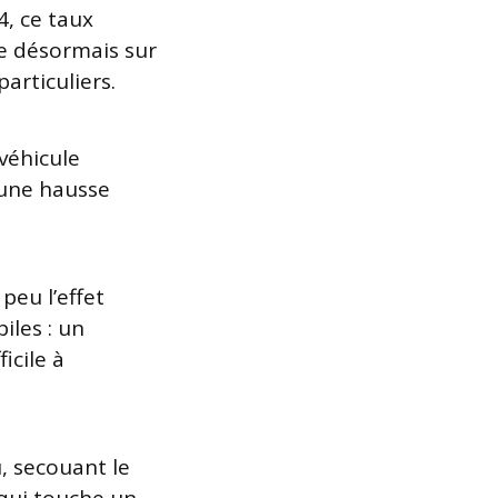
4, ce taux
te désormais sur
articuliers.
véhicule
 une hausse
peu l’effet
iles : un
icile à
, secouant le