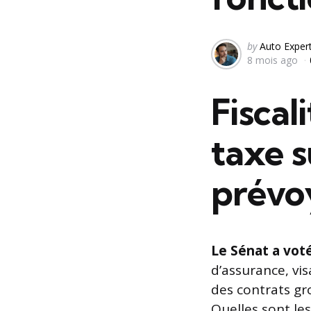
Posted
by
Auto Exper
8 mois ago
by
Fiscal
taxe s
prévo
Le Sénat a vot
d’assurance, vis
des contrats gr
Quelles sont les