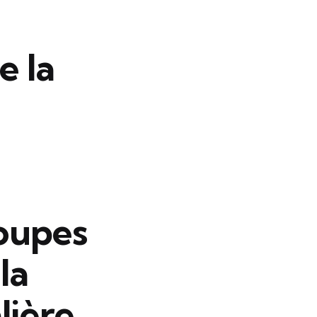
e la
roupes
la
lière