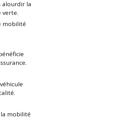
alourdir la
 verte.
e mobilité
bénéficie
assurance.
véhicule
alité.
la mobilité