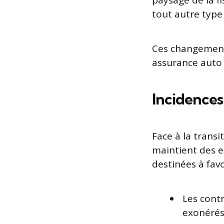
paysage de la f
tout autre type
Ces changements
assurance auto 
Incidences 
Face à la transi
maintient des e
destinées à favo
Les contr
exonérés