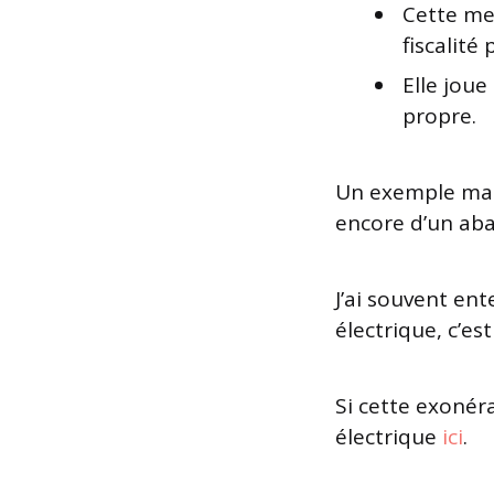
Cette me
fiscalit
Elle joue
propre.
Un exemple marq
encore d’un aba
J’ai souvent en
électrique, c’es
Si cette exonér
électrique
ici
.